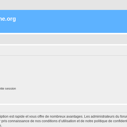
ne.org
tte session
cription est rapide et vous offre de nombreux avantages. Les administrateurs du fo
ir pris connaissance de nos conditions d’utilisation et de notre politique de confide
n.