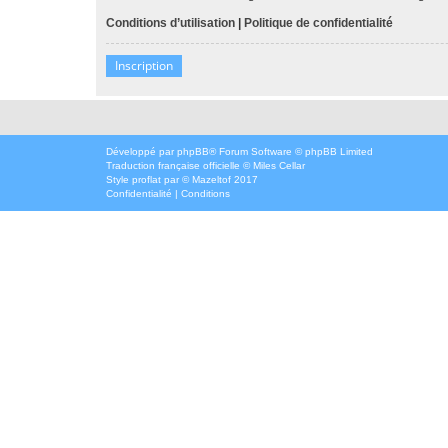
Conditions d’utilisation
|
Politique de confidentialité
Inscription
Développé par
phpBB
® Forum Software © phpBB Limited
Traduction française officielle
©
Miles Cellar
Style
proflat
par ©
Mazeltof
2017
Confidentialité
|
Conditions