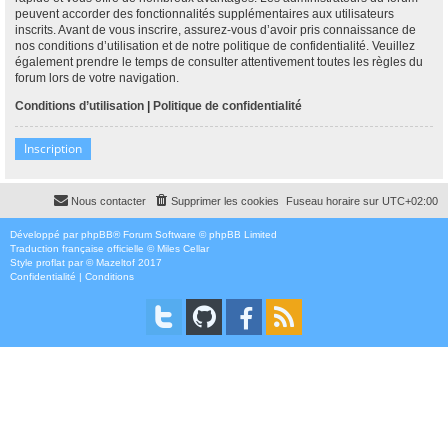
peuvent accorder des fonctionnalités supplémentaires aux utilisateurs
inscrits. Avant de vous inscrire, assurez-vous d’avoir pris connaissance de
nos conditions d’utilisation et de notre politique de confidentialité. Veuillez
également prendre le temps de consulter attentivement toutes les règles du
forum lors de votre navigation.
Conditions d’utilisation
|
Politique de confidentialité
Inscription
Nous contacter
Supprimer les cookies
Fuseau horaire sur
UTC+02:00
Développé par
phpBB
® Forum Software © phpBB Limited
Traduction française officielle
©
Miles Cellar
Style
proflat
par ©
Mazeltof
2017
Confidentialité
|
Conditions