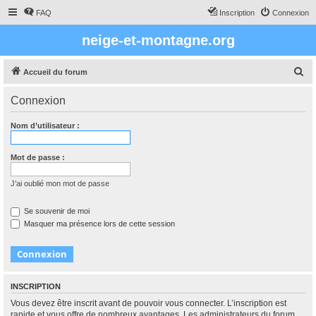
FAQ
Inscription
Connexion
neige-et-montagne.org
R
Accueil du forum
e
Connexion
c
h
Nom d’utilisateur :
e
r
Mot de passe :
c
J’ai oublié mon mot de passe
h
e
Se souvenir de moi
Masquer ma présence lors de cette session
r
INSCRIPTION
Vous devez être inscrit avant de pouvoir vous connecter. L’inscription est
rapide et vous offre de nombreux avantages. Les administrateurs du forum