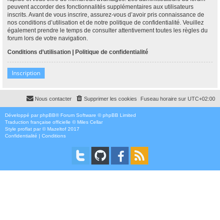
peuvent accorder des fonctionnalités supplémentaires aux utilisateurs
inscrits. Avant de vous inscrire, assurez-vous d’avoir pris connaissance de
nos conditions d’utilisation et de notre politique de confidentialité. Veuillez
également prendre le temps de consulter attentivement toutes les règles du
forum lors de votre navigation.
Conditions d’utilisation
|
Politique de confidentialité
Inscription
Nous contacter
Supprimer les cookies
Fuseau horaire sur
UTC+02:00
Développé par
phpBB
® Forum Software © phpBB Limited
Traduction française officielle
©
Miles Cellar
Style
proflat
par ©
Mazeltof
2017
Confidentialité
|
Conditions