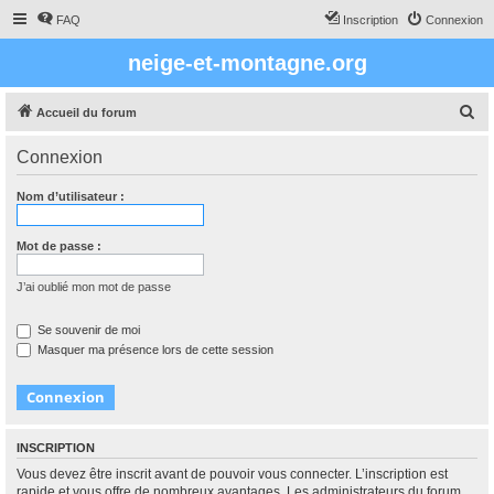
FAQ
Inscription
Connexion
neige-et-montagne.org
R
Accueil du forum
e
Connexion
c
h
Nom d’utilisateur :
e
r
Mot de passe :
c
J’ai oublié mon mot de passe
h
e
Se souvenir de moi
Masquer ma présence lors de cette session
r
INSCRIPTION
Vous devez être inscrit avant de pouvoir vous connecter. L’inscription est
rapide et vous offre de nombreux avantages. Les administrateurs du forum