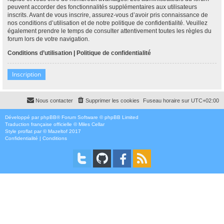
peuvent accorder des fonctionnalités supplémentaires aux utilisateurs
inscrits. Avant de vous inscrire, assurez-vous d’avoir pris connaissance de
nos conditions d’utilisation et de notre politique de confidentialité. Veuillez
également prendre le temps de consulter attentivement toutes les règles du
forum lors de votre navigation.
Conditions d’utilisation
|
Politique de confidentialité
Inscription
Nous contacter
Supprimer les cookies
Fuseau horaire sur
UTC+02:00
Développé par
phpBB
® Forum Software © phpBB Limited
Traduction française officielle
©
Miles Cellar
Style
proflat
par ©
Mazeltof
2017
Confidentialité
|
Conditions