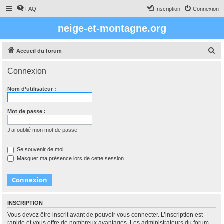
FAQ
Inscription
Connexion
neige-et-montagne.org
R
Accueil du forum
e
Connexion
c
h
Nom d’utilisateur :
e
r
Mot de passe :
c
J’ai oublié mon mot de passe
h
e
Se souvenir de moi
Masquer ma présence lors de cette session
r
INSCRIPTION
Vous devez être inscrit avant de pouvoir vous connecter. L’inscription est
rapide et vous offre de nombreux avantages. Les administrateurs du forum