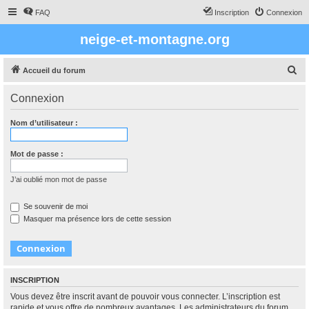
FAQ
Inscription
Connexion
neige-et-montagne.org
R
Accueil du forum
e
Connexion
c
h
Nom d’utilisateur :
e
r
Mot de passe :
c
J’ai oublié mon mot de passe
h
e
Se souvenir de moi
Masquer ma présence lors de cette session
r
INSCRIPTION
Vous devez être inscrit avant de pouvoir vous connecter. L’inscription est
rapide et vous offre de nombreux avantages. Les administrateurs du forum