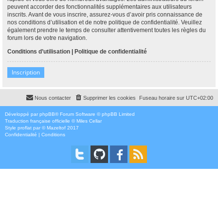
peuvent accorder des fonctionnalités supplémentaires aux utilisateurs
inscrits. Avant de vous inscrire, assurez-vous d’avoir pris connaissance de
nos conditions d’utilisation et de notre politique de confidentialité. Veuillez
également prendre le temps de consulter attentivement toutes les règles du
forum lors de votre navigation.
Conditions d’utilisation
|
Politique de confidentialité
Inscription
Nous contacter
Supprimer les cookies
Fuseau horaire sur
UTC+02:00
Développé par
phpBB
® Forum Software © phpBB Limited
Traduction française officielle
©
Miles Cellar
Style
proflat
par ©
Mazeltof
2017
Confidentialité
|
Conditions