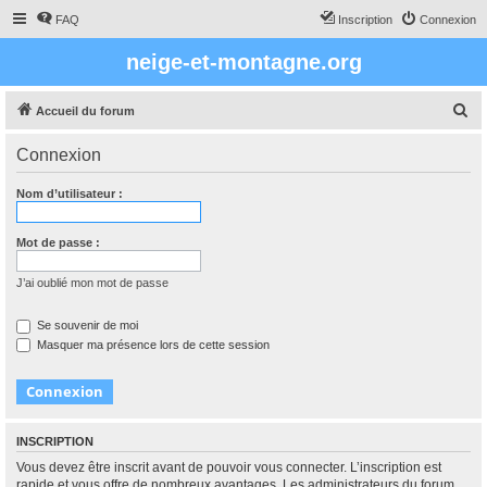
FAQ
Inscription
Connexion
neige-et-montagne.org
R
Accueil du forum
e
Connexion
c
h
Nom d’utilisateur :
e
r
Mot de passe :
c
J’ai oublié mon mot de passe
h
e
Se souvenir de moi
Masquer ma présence lors de cette session
r
INSCRIPTION
Vous devez être inscrit avant de pouvoir vous connecter. L’inscription est
rapide et vous offre de nombreux avantages. Les administrateurs du forum