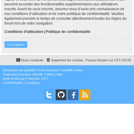
peuvent accorder des fonctionnalités supplémentaires aux utilisateurs
inscrits. Avant de vous inscrire, assurez-vous d’avoir pris connaissance de
nos conditions d’utilisation et de notre politique de confidentialité. Veuillez
également prendre le temps de consulter attentivement toutes les règles du
forum lors de votre navigation.
Conditions d’utilisation
|
Politique de confidentialité
Inscription
Nous contacter
Supprimer les cookies
Fuseau horaire sur
UTC+02:00
Développé par
phpBB
® Forum Software © phpBB Limited
Traduction française officielle
©
Miles Cellar
Style
proflat
par ©
Mazeltof
2017
Confidentialité
|
Conditions