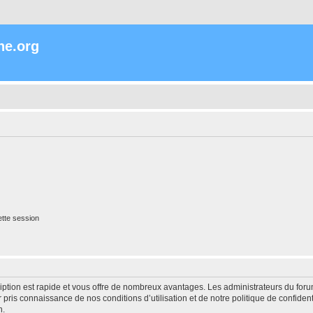
ne.org
tte session
cription est rapide et vous offre de nombreux avantages. Les administrateurs du fo
ir pris connaissance de nos conditions d’utilisation et de notre politique de confide
n.