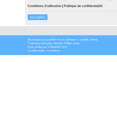
Conditions d’utilisation
|
Politique de confidentialité
Inscription
Développé par
phpBB
® Forum Software © phpBB Limited
Traduction française officielle
©
Miles Cellar
Style
proflat
par ©
Mazeltof
2017
Confidentialité
|
Conditions