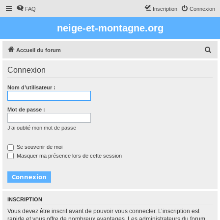
FAQ
Inscription
Connexion
neige-et-montagne.org
R
Accueil du forum
e
Connexion
c
h
Nom d’utilisateur :
e
r
Mot de passe :
c
J’ai oublié mon mot de passe
h
e
Se souvenir de moi
Masquer ma présence lors de cette session
r
INSCRIPTION
Vous devez être inscrit avant de pouvoir vous connecter. L’inscription est
rapide et vous offre de nombreux avantages. Les administrateurs du forum