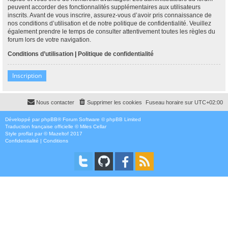
peuvent accorder des fonctionnalités supplémentaires aux utilisateurs
inscrits. Avant de vous inscrire, assurez-vous d’avoir pris connaissance de
nos conditions d’utilisation et de notre politique de confidentialité. Veuillez
également prendre le temps de consulter attentivement toutes les règles du
forum lors de votre navigation.
Conditions d’utilisation
|
Politique de confidentialité
Inscription
Nous contacter
Supprimer les cookies
Fuseau horaire sur
UTC+02:00
Développé par
phpBB
® Forum Software © phpBB Limited
Traduction française officielle
©
Miles Cellar
Style
proflat
par ©
Mazeltof
2017
Confidentialité
|
Conditions