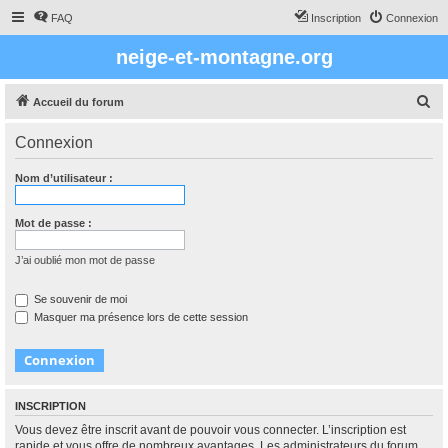
FAQ
Inscription
Connexion
neige-et-montagne.org
R
Accueil du forum
e
Connexion
c
h
Nom d’utilisateur :
e
r
Mot de passe :
c
J’ai oublié mon mot de passe
h
e
Se souvenir de moi
Masquer ma présence lors de cette session
r
INSCRIPTION
Vous devez être inscrit avant de pouvoir vous connecter. L’inscription est
rapide et vous offre de nombreux avantages. Les administrateurs du forum