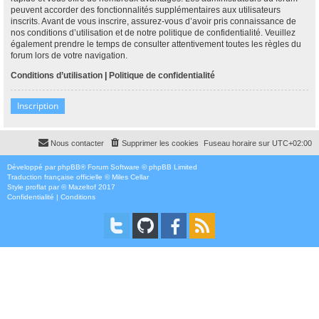
peuvent accorder des fonctionnalités supplémentaires aux utilisateurs
inscrits. Avant de vous inscrire, assurez-vous d’avoir pris connaissance de
nos conditions d’utilisation et de notre politique de confidentialité. Veuillez
également prendre le temps de consulter attentivement toutes les règles du
forum lors de votre navigation.
Conditions d’utilisation
|
Politique de confidentialité
Inscription
Nous contacter
Supprimer les cookies
Fuseau horaire sur
UTC+02:00
Développé par
phpBB
® Forum Software © phpBB Limited
Traduction française officielle
©
Miles Cellar
Style
proflat
par ©
Mazeltof
2017
Confidentialité
|
Conditions