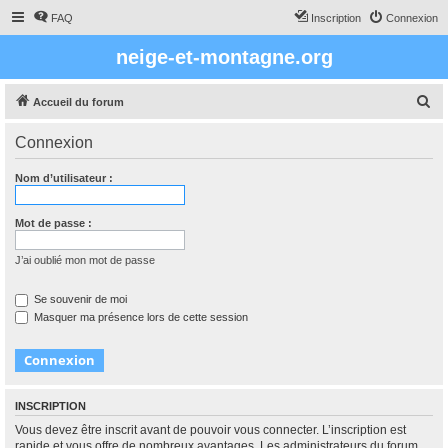
FAQ
Inscription
Connexion
neige-et-montagne.org
R
Accueil du forum
e
Connexion
c
h
Nom d’utilisateur :
e
r
Mot de passe :
c
J’ai oublié mon mot de passe
h
e
Se souvenir de moi
Masquer ma présence lors de cette session
r
INSCRIPTION
Vous devez être inscrit avant de pouvoir vous connecter. L’inscription est
rapide et vous offre de nombreux avantages. Les administrateurs du forum