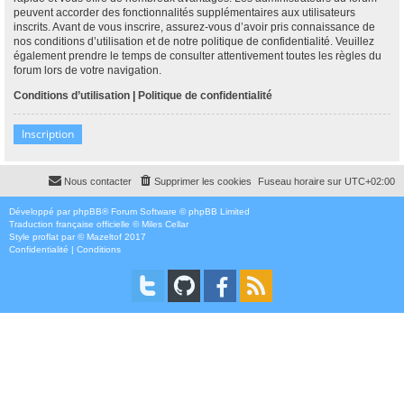
peuvent accorder des fonctionnalités supplémentaires aux utilisateurs
inscrits. Avant de vous inscrire, assurez-vous d’avoir pris connaissance de
nos conditions d’utilisation et de notre politique de confidentialité. Veuillez
également prendre le temps de consulter attentivement toutes les règles du
forum lors de votre navigation.
Conditions d’utilisation
|
Politique de confidentialité
Inscription
Nous contacter
Supprimer les cookies
Fuseau horaire sur
UTC+02:00
Développé par
phpBB
® Forum Software © phpBB Limited
Traduction française officielle
©
Miles Cellar
Style
proflat
par ©
Mazeltof
2017
Confidentialité
|
Conditions