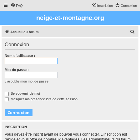
FAQ
Inscription
Connexion
neige-et-montagne.org
R
Accueil du forum
e
Connexion
c
h
Nom d’utilisateur :
e
r
Mot de passe :
c
J’ai oublié mon mot de passe
h
e
Se souvenir de moi
Masquer ma présence lors de cette session
r
INSCRIPTION
Vous devez être inscrit avant de pouvoir vous connecter. L’inscription est
rapide et vous offre de nombreux avantages. Les administrateurs du forum