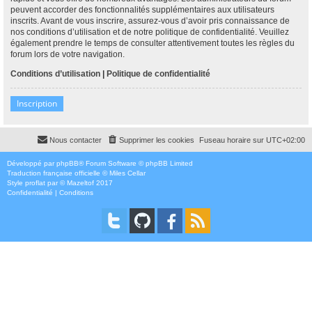
peuvent accorder des fonctionnalités supplémentaires aux utilisateurs
inscrits. Avant de vous inscrire, assurez-vous d’avoir pris connaissance de
nos conditions d’utilisation et de notre politique de confidentialité. Veuillez
également prendre le temps de consulter attentivement toutes les règles du
forum lors de votre navigation.
Conditions d’utilisation
|
Politique de confidentialité
Inscription
Nous contacter
Supprimer les cookies
Fuseau horaire sur
UTC+02:00
Développé par
phpBB
® Forum Software © phpBB Limited
Traduction française officielle
©
Miles Cellar
Style
proflat
par ©
Mazeltof
2017
Confidentialité
|
Conditions