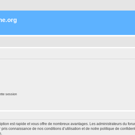
ne.org
tte session
cription est rapide et vous offre de nombreux avantages. Les administrateurs du fo
ir pris connaissance de nos conditions d’utilisation et de notre politique de confide
n.