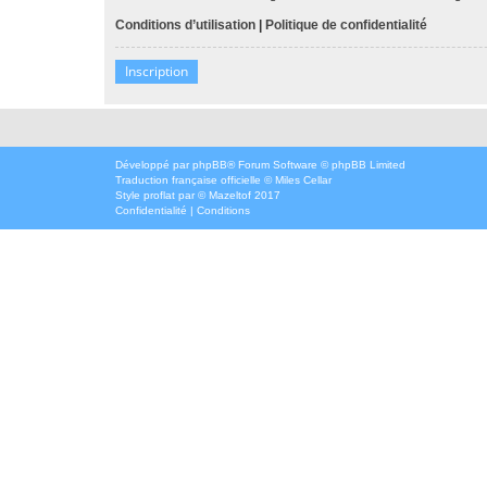
Conditions d’utilisation
|
Politique de confidentialité
Inscription
Développé par
phpBB
® Forum Software © phpBB Limited
Traduction française officielle
©
Miles Cellar
Style
proflat
par ©
Mazeltof
2017
Confidentialité
|
Conditions