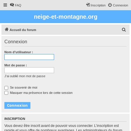
FAQ
Inscription
Connexion
neige-et-montagne.org
R
Accueil du forum
e
Connexion
c
h
Nom d’utilisateur :
e
r
Mot de passe :
c
J’ai oublié mon mot de passe
h
e
Se souvenir de moi
Masquer ma présence lors de cette session
r
INSCRIPTION
Vous devez être inscrit avant de pouvoir vous connecter. L’inscription est
rapide et vous offre de nombreux avantages. Les administrateurs du forum