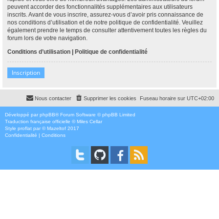
peuvent accorder des fonctionnalités supplémentaires aux utilisateurs
inscrits. Avant de vous inscrire, assurez-vous d’avoir pris connaissance de
nos conditions d’utilisation et de notre politique de confidentialité. Veuillez
également prendre le temps de consulter attentivement toutes les règles du
forum lors de votre navigation.
Conditions d’utilisation
|
Politique de confidentialité
Inscription
Nous contacter
Supprimer les cookies
Fuseau horaire sur
UTC+02:00
Développé par
phpBB
® Forum Software © phpBB Limited
Traduction française officielle
©
Miles Cellar
Style
proflat
par ©
Mazeltof
2017
Confidentialité
|
Conditions