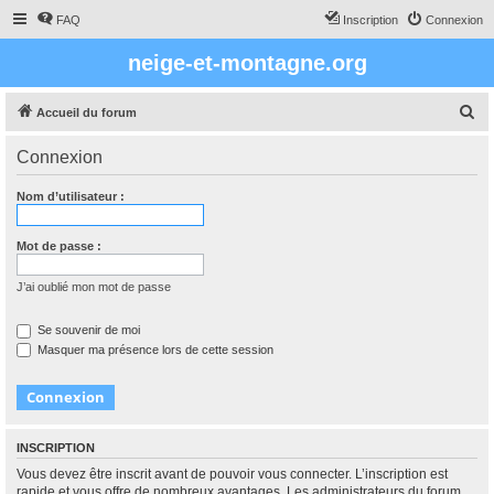
FAQ
Inscription
Connexion
neige-et-montagne.org
R
Accueil du forum
e
Connexion
c
h
Nom d’utilisateur :
e
r
Mot de passe :
c
J’ai oublié mon mot de passe
h
e
Se souvenir de moi
Masquer ma présence lors de cette session
r
INSCRIPTION
Vous devez être inscrit avant de pouvoir vous connecter. L’inscription est
rapide et vous offre de nombreux avantages. Les administrateurs du forum