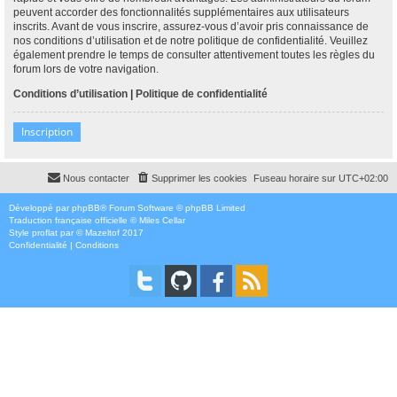
peuvent accorder des fonctionnalités supplémentaires aux utilisateurs
inscrits. Avant de vous inscrire, assurez-vous d’avoir pris connaissance de
nos conditions d’utilisation et de notre politique de confidentialité. Veuillez
également prendre le temps de consulter attentivement toutes les règles du
forum lors de votre navigation.
Conditions d’utilisation
|
Politique de confidentialité
Inscription
Nous contacter
Supprimer les cookies
Fuseau horaire sur
UTC+02:00
Développé par
phpBB
® Forum Software © phpBB Limited
Traduction française officielle
©
Miles Cellar
Style
proflat
par ©
Mazeltof
2017
Confidentialité
|
Conditions