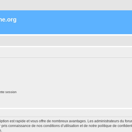
ne.org
tte session
cription est rapide et vous offre de nombreux avantages. Les administrateurs du fo
ir pris connaissance de nos conditions d’utilisation et de notre politique de confide
n.