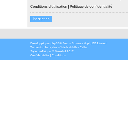
Conditions d’utilisation
|
Politique de confidentialité
Inscription
Développé par
phpBB
® Forum Software © phpBB Limited
Traduction française officielle
©
Miles Cellar
Style
proflat
par ©
Mazeltof
2017
Confidentialité
|
Conditions