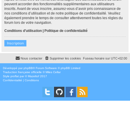
peuvent accorder des fonctionnalités supplémentaires aux utilisateurs
inscrits. Avant de vous inscrire, assurez-vous d’avoir pris connaissance de
nos conditions d’utilisation et de notre politique de confidentialité. Veuillez
également prendre le temps de consulter attentivement toutes les règles du
forum lors de votre navigation.
Conditions d’utilisation
|
Politique de confidentialité
Inscription
Nous contacter
Supprimer les cookies
Fuseau horaire sur
UTC+02:00
Développé par
phpBB
® Forum Software © phpBB Limited
Traduction française officielle
©
Miles Cellar
Style
proflat
par ©
Mazeltof
2017
Confidentialité
|
Conditions