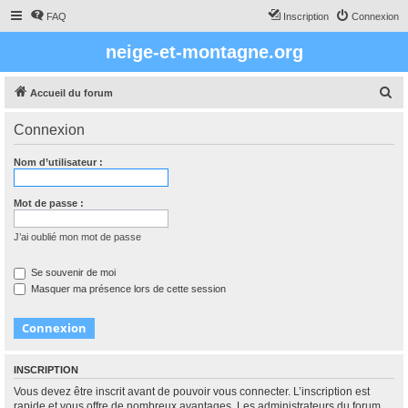
FAQ
Inscription
Connexion
neige-et-montagne.org
R
Accueil du forum
e
Connexion
c
h
Nom d’utilisateur :
e
r
Mot de passe :
c
J’ai oublié mon mot de passe
h
e
Se souvenir de moi
Masquer ma présence lors de cette session
r
INSCRIPTION
Vous devez être inscrit avant de pouvoir vous connecter. L’inscription est
rapide et vous offre de nombreux avantages. Les administrateurs du forum