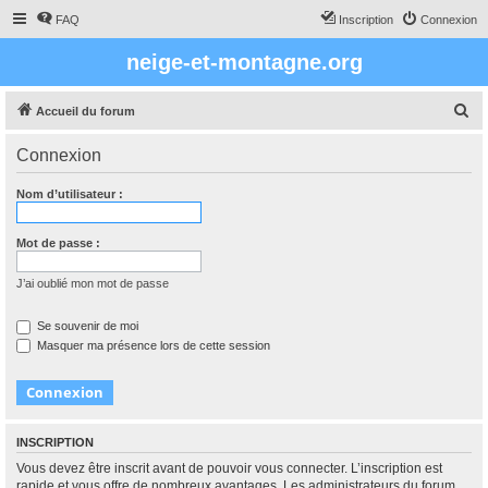
FAQ
Inscription
Connexion
neige-et-montagne.org
R
Accueil du forum
e
Connexion
c
h
Nom d’utilisateur :
e
r
Mot de passe :
c
J’ai oublié mon mot de passe
h
e
Se souvenir de moi
Masquer ma présence lors de cette session
r
INSCRIPTION
Vous devez être inscrit avant de pouvoir vous connecter. L’inscription est
rapide et vous offre de nombreux avantages. Les administrateurs du forum