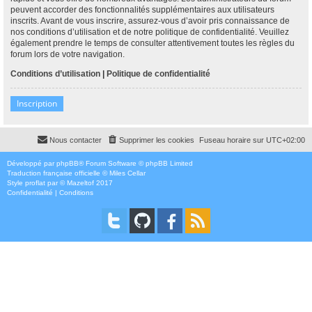
peuvent accorder des fonctionnalités supplémentaires aux utilisateurs
inscrits. Avant de vous inscrire, assurez-vous d’avoir pris connaissance de
nos conditions d’utilisation et de notre politique de confidentialité. Veuillez
également prendre le temps de consulter attentivement toutes les règles du
forum lors de votre navigation.
Conditions d’utilisation
|
Politique de confidentialité
Inscription
Nous contacter
Supprimer les cookies
Fuseau horaire sur
UTC+02:00
Développé par
phpBB
® Forum Software © phpBB Limited
Traduction française officielle
©
Miles Cellar
Style
proflat
par ©
Mazeltof
2017
Confidentialité
|
Conditions