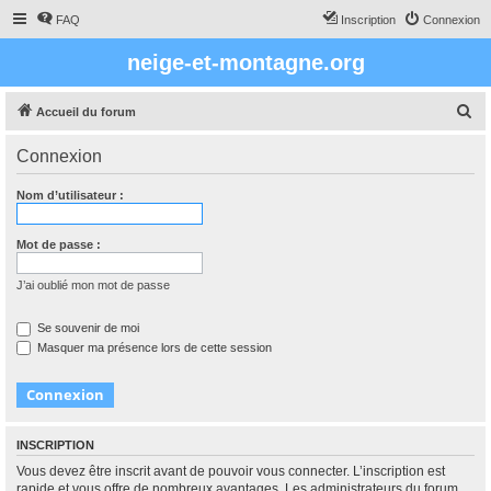
FAQ
Inscription
Connexion
neige-et-montagne.org
R
Accueil du forum
e
Connexion
c
h
Nom d’utilisateur :
e
r
Mot de passe :
c
J’ai oublié mon mot de passe
h
e
Se souvenir de moi
Masquer ma présence lors de cette session
r
INSCRIPTION
Vous devez être inscrit avant de pouvoir vous connecter. L’inscription est
rapide et vous offre de nombreux avantages. Les administrateurs du forum