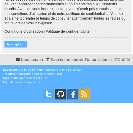
peuvent accorder des fonctionnalités supplémentaires aux utilisateurs
inscrits. Avant de vous inscrire, assurez-vous d’avoir pris connaissance de
nos conditions d’utilisation et de notre politique de confidentialité. Veuillez
également prendre le temps de consulter attentivement toutes les règles du
forum lors de votre navigation.
Conditions d’utilisation
|
Politique de confidentialité
Inscription
Nous contacter
Supprimer les cookies
Fuseau horaire sur
UTC+02:00
Développé par
phpBB
® Forum Software © phpBB Limited
Traduction française officielle
©
Miles Cellar
Style
proflat
par ©
Mazeltof
2017
Confidentialité
|
Conditions