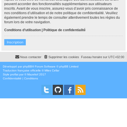
peuvent accorder des fonctionnalités supplémentaires aux utilisateurs
inscrits. Avant de vous inscrire, assurez-vous d’avoir pris connaissance de
nos conditions d’utilisation et de notre politique de confidentialité. Veuillez
également prendre le temps de consulter attentivement toutes les règles du
forum lors de votre navigation.
Conditions d’utilisation
|
Politique de confidentialité
Inscription
Nous contacter
Supprimer les cookies
Fuseau horaire sur
UTC+02:00
Développé par
phpBB
® Forum Software © phpBB Limited
Traduction française officielle
©
Miles Cellar
Style
proflat
par ©
Mazeltof
2017
Confidentialité
|
Conditions