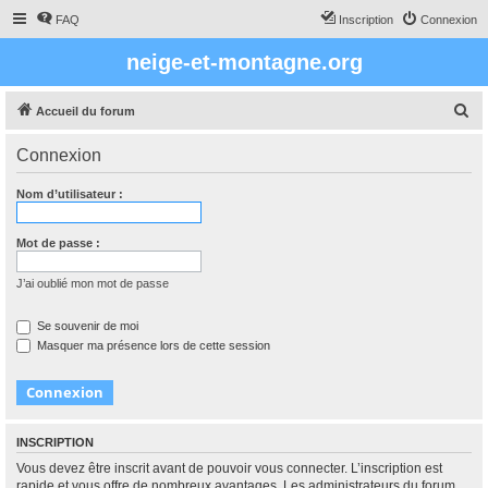
FAQ
Inscription
Connexion
neige-et-montagne.org
R
Accueil du forum
e
Connexion
c
h
Nom d’utilisateur :
e
r
Mot de passe :
c
J’ai oublié mon mot de passe
h
e
Se souvenir de moi
Masquer ma présence lors de cette session
r
INSCRIPTION
Vous devez être inscrit avant de pouvoir vous connecter. L’inscription est
rapide et vous offre de nombreux avantages. Les administrateurs du forum