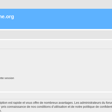
ne.org
tte session
cription est rapide et vous offre de nombreux avantages. Les administrateurs du fo
ir pris connaissance de nos conditions d’utilisation et de notre politique de confide
n.