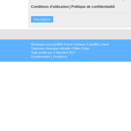
Conditions d’utilisation
|
Politique de confidentialité
Inscription
Développé par
phpBB
® Forum Software © phpBB Limited
Traduction française officielle
©
Miles Cellar
Style
proflat
par ©
Mazeltof
2017
Confidentialité
|
Conditions