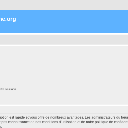
ne.org
tte session
cription est rapide et vous offre de nombreux avantages. Les administrateurs du fo
ir pris connaissance de nos conditions d’utilisation et de notre politique de confide
n.