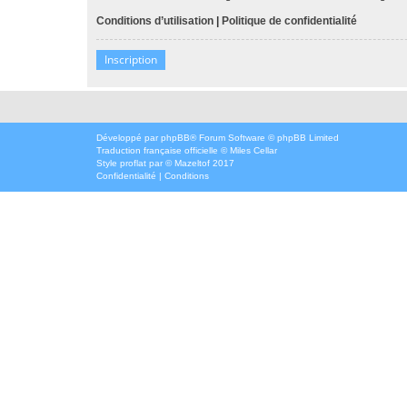
Conditions d’utilisation
|
Politique de confidentialité
Inscription
Développé par
phpBB
® Forum Software © phpBB Limited
Traduction française officielle
©
Miles Cellar
Style
proflat
par ©
Mazeltof
2017
Confidentialité
|
Conditions