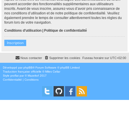
peuvent accorder des fonctionnalités supplémentaires aux utilisateurs
inscrits. Avant de vous inscrire, assurez-vous d’avoir pris connaissance de
nos conditions d’utilisation et de notre politique de confidentialité. Veuillez
également prendre le temps de consulter attentivement toutes les règles du
forum lors de votre navigation.
Conditions d’utilisation
|
Politique de confidentialité
Inscription
Nous contacter
Supprimer les cookies
Fuseau horaire sur
UTC+02:00
Développé par
phpBB
® Forum Software © phpBB Limited
Traduction française officielle
©
Miles Cellar
Style
proflat
par ©
Mazeltof
2017
Confidentialité
|
Conditions