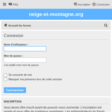
FAQ
Inscription
Connexion
neige-et-montagne.org
R
Accueil du forum
e
Connexion
c
h
Nom d’utilisateur :
e
r
Mot de passe :
c
J’ai oublié mon mot de passe
h
e
Se souvenir de moi
Masquer ma présence lors de cette session
r
INSCRIPTION
Vous devez être inscrit avant de pouvoir vous connecter. L’inscription est
rapide et vous offre de nombreux avantages. Les administrateurs du forum