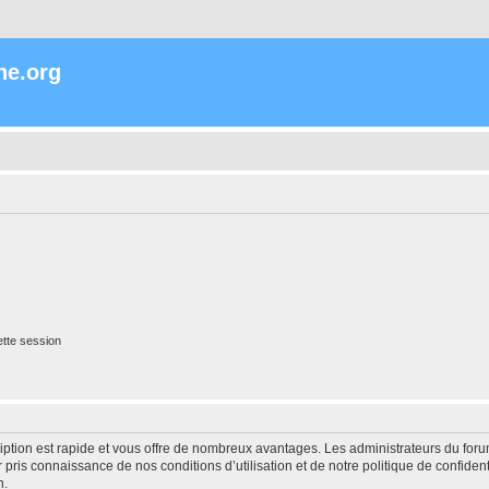
ne.org
tte session
cription est rapide et vous offre de nombreux avantages. Les administrateurs du fo
ir pris connaissance de nos conditions d’utilisation et de notre politique de confide
n.