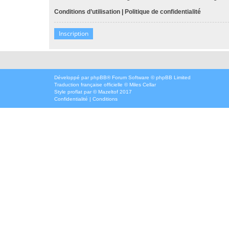
Conditions d’utilisation
|
Politique de confidentialité
Inscription
Développé par
phpBB
® Forum Software © phpBB Limited
Traduction française officielle
©
Miles Cellar
Style
proflat
par ©
Mazeltof
2017
Confidentialité
|
Conditions