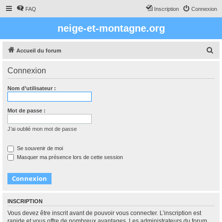
FAQ
Inscription
Connexion
neige-et-montagne.org
R
Accueil du forum
e
Connexion
c
h
Nom d’utilisateur :
e
r
Mot de passe :
c
J’ai oublié mon mot de passe
h
e
Se souvenir de moi
Masquer ma présence lors de cette session
r
INSCRIPTION
Vous devez être inscrit avant de pouvoir vous connecter. L’inscription est
rapide et vous offre de nombreux avantages. Les administrateurs du forum