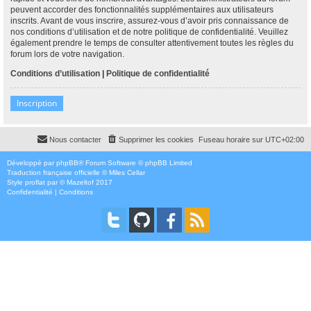
peuvent accorder des fonctionnalités supplémentaires aux utilisateurs
inscrits. Avant de vous inscrire, assurez-vous d’avoir pris connaissance de
nos conditions d’utilisation et de notre politique de confidentialité. Veuillez
également prendre le temps de consulter attentivement toutes les règles du
forum lors de votre navigation.
Conditions d’utilisation
|
Politique de confidentialité
Inscription
Nous contacter
Supprimer les cookies
Fuseau horaire sur
UTC+02:00
Développé par
phpBB
® Forum Software © phpBB Limited
Traduction française officielle
©
Miles Cellar
Style
proflat
par ©
Mazeltof
2017
Confidentialité
|
Conditions