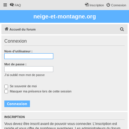
FAQ
Inscription
Connexion
neige-et-montagne.org
R
Accueil du forum
e
Connexion
c
h
Nom d’utilisateur :
e
r
Mot de passe :
c
J’ai oublié mon mot de passe
h
e
Se souvenir de moi
Masquer ma présence lors de cette session
r
INSCRIPTION
Vous devez être inscrit avant de pouvoir vous connecter. L’inscription est
rapide et vous offre de nombreux avantages. Les administrateurs du forum