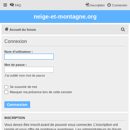
FAQ
Inscription
Connexion
neige-et-montagne.org
R
Accueil du forum
e
Connexion
c
h
Nom d’utilisateur :
e
r
Mot de passe :
c
J’ai oublié mon mot de passe
h
e
Se souvenir de moi
Masquer ma présence lors de cette session
r
INSCRIPTION
Vous devez être inscrit avant de pouvoir vous connecter. L’inscription est
rapide et vous offre de nombreux avantages. Les administrateurs du forum