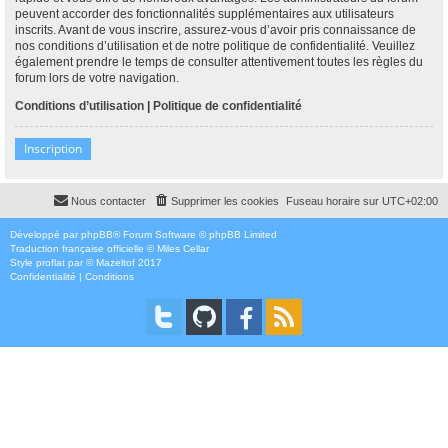
peuvent accorder des fonctionnalités supplémentaires aux utilisateurs
inscrits. Avant de vous inscrire, assurez-vous d’avoir pris connaissance de
nos conditions d’utilisation et de notre politique de confidentialité. Veuillez
également prendre le temps de consulter attentivement toutes les règles du
forum lors de votre navigation.
Conditions d’utilisation
|
Politique de confidentialité
Inscription
Nous contacter
Supprimer les cookies
Fuseau horaire sur
UTC+02:00
Développé par
phpBB
® Forum Software © phpBB Limited
Traduction française officielle
©
Miles Cellar
Style
proflat
par ©
Mazeltof
2017
Confidentialité
|
Conditions