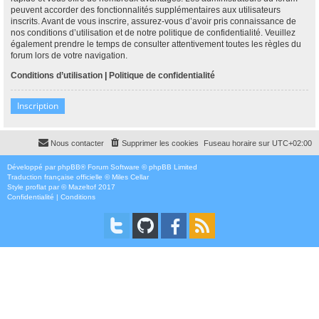
peuvent accorder des fonctionnalités supplémentaires aux utilisateurs
inscrits. Avant de vous inscrire, assurez-vous d’avoir pris connaissance de
nos conditions d’utilisation et de notre politique de confidentialité. Veuillez
également prendre le temps de consulter attentivement toutes les règles du
forum lors de votre navigation.
Conditions d’utilisation
|
Politique de confidentialité
Inscription
Nous contacter
Supprimer les cookies
Fuseau horaire sur
UTC+02:00
Développé par
phpBB
® Forum Software © phpBB Limited
Traduction française officielle
©
Miles Cellar
Style
proflat
par ©
Mazeltof
2017
Confidentialité
|
Conditions