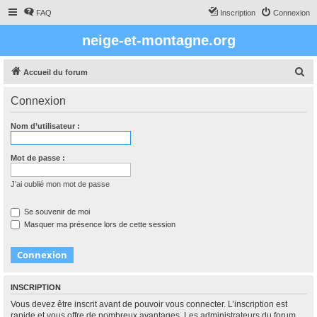
FAQ
Inscription
Connexion
neige-et-montagne.org
R
Accueil du forum
e
Connexion
c
h
Nom d’utilisateur :
e
r
Mot de passe :
c
J’ai oublié mon mot de passe
h
e
Se souvenir de moi
Masquer ma présence lors de cette session
r
INSCRIPTION
Vous devez être inscrit avant de pouvoir vous connecter. L’inscription est
rapide et vous offre de nombreux avantages. Les administrateurs du forum