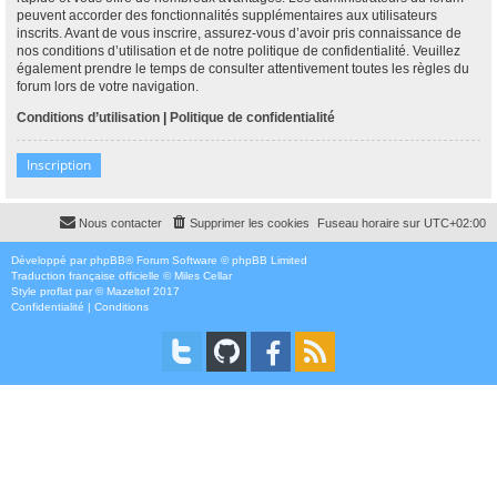
peuvent accorder des fonctionnalités supplémentaires aux utilisateurs
inscrits. Avant de vous inscrire, assurez-vous d’avoir pris connaissance de
nos conditions d’utilisation et de notre politique de confidentialité. Veuillez
également prendre le temps de consulter attentivement toutes les règles du
forum lors de votre navigation.
Conditions d’utilisation
|
Politique de confidentialité
Inscription
Nous contacter
Supprimer les cookies
Fuseau horaire sur
UTC+02:00
Développé par
phpBB
® Forum Software © phpBB Limited
Traduction française officielle
©
Miles Cellar
Style
proflat
par ©
Mazeltof
2017
Confidentialité
|
Conditions