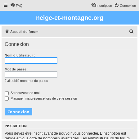
FAQ
Inscription
Connexion
neige-et-montagne.org
R
Accueil du forum
e
Connexion
c
h
Nom d’utilisateur :
e
r
Mot de passe :
c
J’ai oublié mon mot de passe
h
e
Se souvenir de moi
Masquer ma présence lors de cette session
r
INSCRIPTION
Vous devez être inscrit avant de pouvoir vous connecter. L’inscription est
rapide et vous offre de nombreux avantages. Les administrateurs du forum