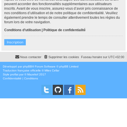
peuvent accorder des fonctionnalités supplémentaires aux utilisateurs
inscrits. Avant de vous inscrire, assurez-vous d’avoir pris connaissance de
nos conditions d’utilisation et de notre politique de confidentialité. Veuillez
également prendre le temps de consulter attentivement toutes les règles du
forum lors de votre navigation.
Conditions d’utilisation
|
Politique de confidentialité
Inscription
Nous contacter
Supprimer les cookies
Fuseau horaire sur
UTC+02:00
Développé par
phpBB
® Forum Software © phpBB Limited
Traduction française officielle
©
Miles Cellar
Style
proflat
par ©
Mazeltof
2017
Confidentialité
|
Conditions