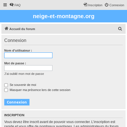
FAQ
Inscription
Connexion
neige-et-montagne.org
R
Accueil du forum
e
Connexion
c
h
Nom d’utilisateur :
e
r
Mot de passe :
c
J’ai oublié mon mot de passe
h
e
Se souvenir de moi
Masquer ma présence lors de cette session
r
INSCRIPTION
Vous devez être inscrit avant de pouvoir vous connecter. L’inscription est
rapide et vous offre de nombreux avantages. Les administrateurs du forum