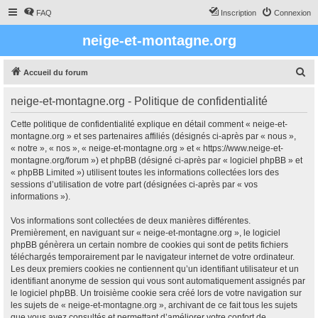
FAQ
Inscription
Connexion
neige-et-montagne.org
R
Accueil du forum
e
neige-et-montagne.org - Politique de confidentialité
c
h
Cette politique de confidentialité explique en détail comment « neige-et-
montagne.org » et ses partenaires affiliés (désignés ci-après par « nous »,
e
« notre », « nos », « neige-et-montagne.org » et « https://www.neige-et-
r
montagne.org/forum ») et phpBB (désigné ci-après par « logiciel phpBB » et
« phpBB Limited ») utilisent toutes les informations collectées lors des
c
sessions d’utilisation de votre part (désignées ci-après par « vos
h
informations »).
e
Vos informations sont collectées de deux manières différentes.
r
Premièrement, en naviguant sur « neige-et-montagne.org », le logiciel
phpBB génèrera un certain nombre de cookies qui sont de petits fichiers
téléchargés temporairement par le navigateur internet de votre ordinateur.
Les deux premiers cookies ne contiennent qu’un identifiant utilisateur et un
identifiant anonyme de session qui vous sont automatiquement assignés par
le logiciel phpBB. Un troisième cookie sera créé lors de votre navigation sur
les sujets de « neige-et-montagne.org », archivant de ce fait tous les sujets
que vous avez consultés et permettant d’améliorer votre confort de