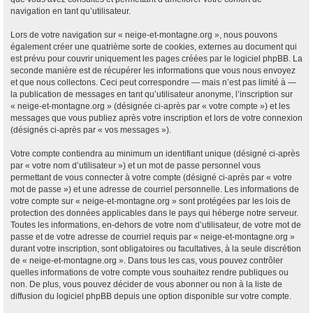
navigation en tant qu’utilisateur.
Lors de votre navigation sur « neige-et-montagne.org », nous pouvons
également créer une quatrième sorte de cookies, externes au document qui
est prévu pour couvrir uniquement les pages créées par le logiciel phpBB. La
seconde manière est de récupérer les informations que vous nous envoyez
et que nous collectons. Ceci peut correspondre — mais n’est pas limité à —
la publication de messages en tant qu’utilisateur anonyme, l’inscription sur
« neige-et-montagne.org » (désignée ci-après par « votre compte ») et les
messages que vous publiez après votre inscription et lors de votre connexion
(désignés ci-après par « vos messages »).
Votre compte contiendra au minimum un identifiant unique (désigné ci-après
par « votre nom d’utilisateur ») et un mot de passe personnel vous
permettant de vous connecter à votre compte (désigné ci-après par « votre
mot de passe ») et une adresse de courriel personnelle. Les informations de
votre compte sur « neige-et-montagne.org » sont protégées par les lois de
protection des données applicables dans le pays qui héberge notre serveur.
Toutes les informations, en-dehors de votre nom d’utilisateur, de votre mot de
passe et de votre adresse de courriel requis par « neige-et-montagne.org »
durant votre inscription, sont obligatoires ou facultatives, à la seule discrétion
de « neige-et-montagne.org ». Dans tous les cas, vous pouvez contrôler
quelles informations de votre compte vous souhaitez rendre publiques ou
non. De plus, vous pouvez décider de vous abonner ou non à la liste de
diffusion du logiciel phpBB depuis une option disponible sur votre compte.