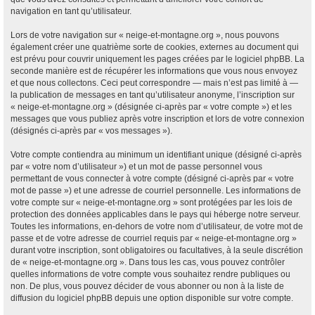
navigation en tant qu’utilisateur.
Lors de votre navigation sur « neige-et-montagne.org », nous pouvons
également créer une quatrième sorte de cookies, externes au document qui
est prévu pour couvrir uniquement les pages créées par le logiciel phpBB. La
seconde manière est de récupérer les informations que vous nous envoyez
et que nous collectons. Ceci peut correspondre — mais n’est pas limité à —
la publication de messages en tant qu’utilisateur anonyme, l’inscription sur
« neige-et-montagne.org » (désignée ci-après par « votre compte ») et les
messages que vous publiez après votre inscription et lors de votre connexion
(désignés ci-après par « vos messages »).
Votre compte contiendra au minimum un identifiant unique (désigné ci-après
par « votre nom d’utilisateur ») et un mot de passe personnel vous
permettant de vous connecter à votre compte (désigné ci-après par « votre
mot de passe ») et une adresse de courriel personnelle. Les informations de
votre compte sur « neige-et-montagne.org » sont protégées par les lois de
protection des données applicables dans le pays qui héberge notre serveur.
Toutes les informations, en-dehors de votre nom d’utilisateur, de votre mot de
passe et de votre adresse de courriel requis par « neige-et-montagne.org »
durant votre inscription, sont obligatoires ou facultatives, à la seule discrétion
de « neige-et-montagne.org ». Dans tous les cas, vous pouvez contrôler
quelles informations de votre compte vous souhaitez rendre publiques ou
non. De plus, vous pouvez décider de vous abonner ou non à la liste de
diffusion du logiciel phpBB depuis une option disponible sur votre compte.