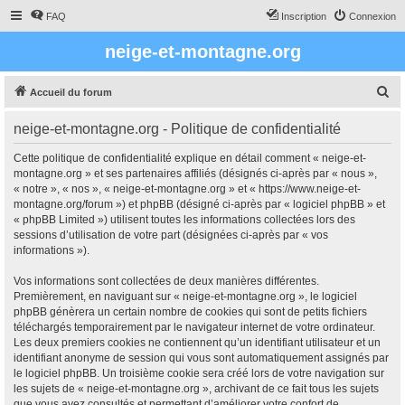
FAQ
Inscription
Connexion
neige-et-montagne.org
R
Accueil du forum
e
neige-et-montagne.org - Politique de confidentialité
c
h
Cette politique de confidentialité explique en détail comment « neige-et-
montagne.org » et ses partenaires affiliés (désignés ci-après par « nous »,
e
« notre », « nos », « neige-et-montagne.org » et « https://www.neige-et-
r
montagne.org/forum ») et phpBB (désigné ci-après par « logiciel phpBB » et
« phpBB Limited ») utilisent toutes les informations collectées lors des
c
sessions d’utilisation de votre part (désignées ci-après par « vos
h
informations »).
e
Vos informations sont collectées de deux manières différentes.
r
Premièrement, en naviguant sur « neige-et-montagne.org », le logiciel
phpBB génèrera un certain nombre de cookies qui sont de petits fichiers
téléchargés temporairement par le navigateur internet de votre ordinateur.
Les deux premiers cookies ne contiennent qu’un identifiant utilisateur et un
identifiant anonyme de session qui vous sont automatiquement assignés par
le logiciel phpBB. Un troisième cookie sera créé lors de votre navigation sur
les sujets de « neige-et-montagne.org », archivant de ce fait tous les sujets
que vous avez consultés et permettant d’améliorer votre confort de