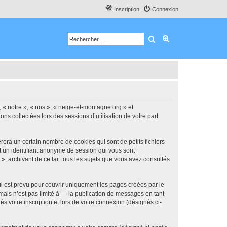
Inscription
Connexion
Rechercher
Recherche avancé
, « notre », « nos », « neige-et-montagne.org » et
ns collectées lors des sessions d’utilisation de votre part
era un certain nombre de cookies qui sont de petits fichiers
et un identifiant anonyme de session qui vous sont
, archivant de ce fait tous les sujets que vous avez consultés
 est prévu pour couvrir uniquement les pages créées par le
ais n’est pas limité à — la publication de messages en tant
s votre inscription et lors de votre connexion (désignés ci-