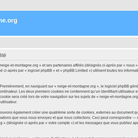
ne.org
ité
 neige-et-montagne.org » et ses partenaires affiliés (désignés ci-après par « nous »
i-après par « logiciel phpBB » et « phpBB Limited ») utilisent toutes les informatio
 Premièrement, en naviguant sur « neige-et-montagne.org », le logiciel phpBB génèr
ordinateur. Les deux premiers cookies ne contiennent qu’un identifiant utilisateur 
okie sera créé lors de votre navigation sur les sujets de « neige-et-montagne.org »
tilisateur.
pouvons également créer une quatrième sorte de cookies, externes au document qui
mations que vous nous envoyez et que nous collectons. Ceci peut correspondre — m
rg » (désignée ci-après par « votre compte ») et les messages que vous publiez aprè