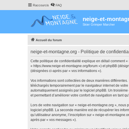
Raccourcis
FAQ
neige-et-montag
Skier Grimper Marcher
Accueil du forum
neige-et-montagne.org - Politique de confidential
Cette politique de confidentialité explique en détail comment «
« https://www.neige-et-montagne.org/forum ») et phpBB (désigné c
(désignées ci-après par « vos informations »).
Vos informations sont collectées de deux manières différentes.
téléchargés temporairement par le navigateur internet de votre 
automatiquement assignés par le logiciel phpBB. Un troisième co
et permettant d’améliorer votre confort de navigation en tant qu’u
Lors de votre navigation sur « neige-et-montagne.org », nous 
logiciel phpBB. La seconde manière est de récupérer les infor
qu’utilisateur anonyme, l’inscription sur « neige-et-montagne.o
après par « vos messages »).