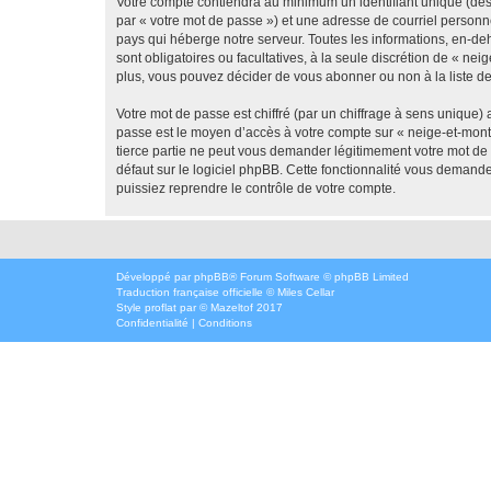
Votre compte contiendra au minimum un identifiant unique (dés
par « votre mot de passe ») et une adresse de courriel personn
pays qui héberge notre serveur. Toutes les informations, en-deh
sont obligatoires ou facultatives, à la seule discrétion de « 
plus, vous pouvez décider de vous abonner ou non à la liste de
Votre mot de passe est chiffré (par un chiffrage à sens unique) 
passe est le moyen d’accès à votre compte sur « neige-et-mont
tierce partie ne peut vous demander légitimement votre mot de 
défaut sur le logiciel phpBB. Cette fonctionnalité vous demande
puissiez reprendre le contrôle de votre compte.
Développé par
phpBB
® Forum Software © phpBB Limited
Traduction française officielle
©
Miles Cellar
Style
proflat
par ©
Mazeltof
2017
Confidentialité
|
Conditions