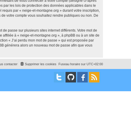
ermettant de vous connecter à votre compte (désigné ci-après
s par les lois de protection des données applicables dans le
l requis par « neige-et-montagne.org » durant votre inscription,
ons de votre compte vous souhaitez rendre publiques ou non. De
 de passe sur plusieurs sites internet différents. Votre mot de
 affiliée à « neige-et-montagne.org », à phpBB ou à un site de
nction « J’ai perdu mon mot de passe » qui est proposée par
 phpBB générera alors un nouveau mot de passe afin que vous
us contacter
Supprimer les cookies
Fuseau horaire sur
UTC+02:00