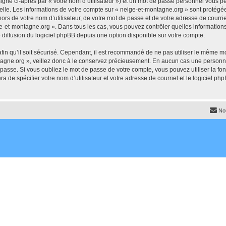
igné ci-après par « votre nom d’utilisateur ») et un mot de passe personnel vous p
elle. Les informations de votre compte sur « neige-et-montagne.org » sont protégée
ors de votre nom d’utilisateur, de votre mot de passe et de votre adresse de courrie
neige-et-montagne.org ». Dans tous les cas, vous pouvez contrôler quelles informati
 diffusion du logiciel phpBB depuis une option disponible sur votre compte.
afin qu’il soit sécurisé. Cependant, il est recommandé de ne pas utiliser le même mot
agne.org », veillez donc à le conservez précieusement. En aucun cas une personne
passe. Si vous oubliez le mot de passe de votre compte, vous pouvez utiliser la fo
ra de spécifier votre nom d’utilisateur et votre adresse de courriel et le logiciel
No