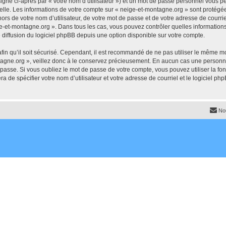
igné ci-après par « votre nom d’utilisateur ») et un mot de passe personnel vous p
elle. Les informations de votre compte sur « neige-et-montagne.org » sont protégée
ors de votre nom d’utilisateur, de votre mot de passe et de votre adresse de courrie
neige-et-montagne.org ». Dans tous les cas, vous pouvez contrôler quelles informati
 diffusion du logiciel phpBB depuis une option disponible sur votre compte.
afin qu’il soit sécurisé. Cependant, il est recommandé de ne pas utiliser le même mot
agne.org », veillez donc à le conservez précieusement. En aucun cas une personne
passe. Si vous oubliez le mot de passe de votre compte, vous pouvez utiliser la fo
ra de spécifier votre nom d’utilisateur et votre adresse de courriel et le logiciel
No