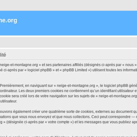
ne.org
ité
 neige-et-montagne.org » et ses partenaires affiliés (désignés ci-après par « nous »
i-après par « logiciel phpBB » et « phpBB Limited ») utilisent toutes les informatio
 Premièrement, en naviguant sur « neige-et-montagne.org », le logiciel phpBB génèr
ordinateur. Les deux premiers cookies ne contiennent qu’un identifiant utilisateur 
okie sera créé lors de votre navigation sur les sujets de « neige-et-montagne.org »
tilisateur.
pouvons également créer une quatrième sorte de cookies, externes au document qui
mations que vous nous envoyez et que nous collectons. Ceci peut correspondre — m
rg » (désignée ci-après par « votre compte ») et les messages que vous publiez aprè