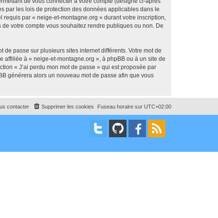
ermettant de vous connecter à votre compte (désigné ci-après
s par les lois de protection des données applicables dans le
l requis par « neige-et-montagne.org » durant votre inscription,
ons de votre compte vous souhaitez rendre publiques ou non. De
 de passe sur plusieurs sites internet différents. Votre mot de
 affiliée à « neige-et-montagne.org », à phpBB ou à un site de
nction « J’ai perdu mon mot de passe » qui est proposée par
 phpBB générera alors un nouveau mot de passe afin que vous
us contacter
Supprimer les cookies
Fuseau horaire sur
UTC+02:00