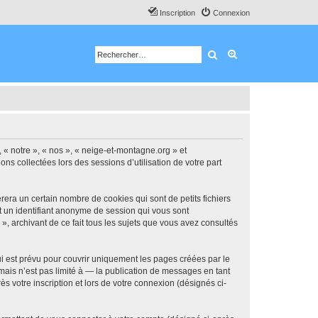
Inscription
Connexion
Rechercher
Recherche avancé
, « notre », « nos », « neige-et-montagne.org » et
ns collectées lors des sessions d’utilisation de votre part
era un certain nombre de cookies qui sont de petits fichiers
et un identifiant anonyme de session qui vous sont
, archivant de ce fait tous les sujets que vous avez consultés
 est prévu pour couvrir uniquement les pages créées par le
ais n’est pas limité à — la publication de messages en tant
s votre inscription et lors de votre connexion (désignés ci-