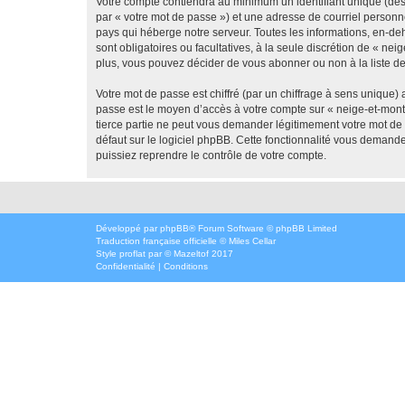
Votre compte contiendra au minimum un identifiant unique (dés
par « votre mot de passe ») et une adresse de courriel personn
pays qui héberge notre serveur. Toutes les informations, en-deh
sont obligatoires ou facultatives, à la seule discrétion de « 
plus, vous pouvez décider de vous abonner ou non à la liste de
Votre mot de passe est chiffré (par un chiffrage à sens unique) 
passe est le moyen d’accès à votre compte sur « neige-et-mont
tierce partie ne peut vous demander légitimement votre mot de 
défaut sur le logiciel phpBB. Cette fonctionnalité vous demande
puissiez reprendre le contrôle de votre compte.
Développé par
phpBB
® Forum Software © phpBB Limited
Traduction française officielle
©
Miles Cellar
Style
proflat
par ©
Mazeltof
2017
Confidentialité
|
Conditions