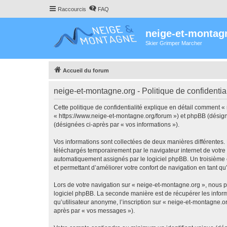
Raccourcis
FAQ
neige-et-montag
Skier Grimper Marcher
Accueil du forum
neige-et-montagne.org - Politique de confidential
Cette politique de confidentialité explique en détail comment «
« https://www.neige-et-montagne.org/forum ») et phpBB (désigné c
(désignées ci-après par « vos informations »).
Vos informations sont collectées de deux manières différentes.
téléchargés temporairement par le navigateur internet de votre 
automatiquement assignés par le logiciel phpBB. Un troisième co
et permettant d’améliorer votre confort de navigation en tant qu’u
Lors de votre navigation sur « neige-et-montagne.org », nous 
logiciel phpBB. La seconde manière est de récupérer les infor
qu’utilisateur anonyme, l’inscription sur « neige-et-montagne.o
après par « vos messages »).