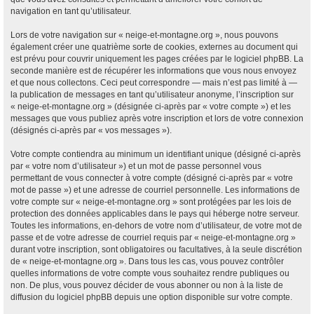
navigation en tant qu’utilisateur.
Lors de votre navigation sur « neige-et-montagne.org », nous pouvons
également créer une quatrième sorte de cookies, externes au document qui
est prévu pour couvrir uniquement les pages créées par le logiciel phpBB. La
seconde manière est de récupérer les informations que vous nous envoyez
et que nous collectons. Ceci peut correspondre — mais n’est pas limité à —
la publication de messages en tant qu’utilisateur anonyme, l’inscription sur
« neige-et-montagne.org » (désignée ci-après par « votre compte ») et les
messages que vous publiez après votre inscription et lors de votre connexion
(désignés ci-après par « vos messages »).
Votre compte contiendra au minimum un identifiant unique (désigné ci-après
par « votre nom d’utilisateur ») et un mot de passe personnel vous
permettant de vous connecter à votre compte (désigné ci-après par « votre
mot de passe ») et une adresse de courriel personnelle. Les informations de
votre compte sur « neige-et-montagne.org » sont protégées par les lois de
protection des données applicables dans le pays qui héberge notre serveur.
Toutes les informations, en-dehors de votre nom d’utilisateur, de votre mot de
passe et de votre adresse de courriel requis par « neige-et-montagne.org »
durant votre inscription, sont obligatoires ou facultatives, à la seule discrétion
de « neige-et-montagne.org ». Dans tous les cas, vous pouvez contrôler
quelles informations de votre compte vous souhaitez rendre publiques ou
non. De plus, vous pouvez décider de vous abonner ou non à la liste de
diffusion du logiciel phpBB depuis une option disponible sur votre compte.