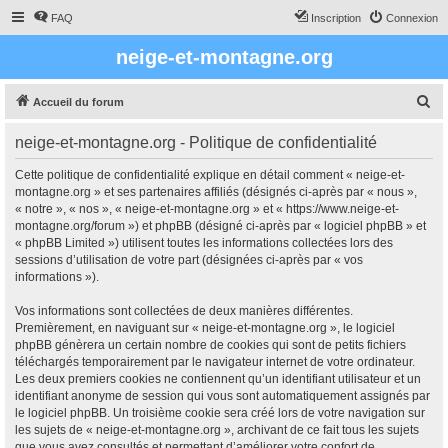
FAQ
Inscription
Connexion
neige-et-montagne.org
R
Accueil du forum
e
neige-et-montagne.org - Politique de confidentialité
c
h
Cette politique de confidentialité explique en détail comment « neige-et-
montagne.org » et ses partenaires affiliés (désignés ci-après par « nous »,
e
« notre », « nos », « neige-et-montagne.org » et « https://www.neige-et-
r
montagne.org/forum ») et phpBB (désigné ci-après par « logiciel phpBB » et
« phpBB Limited ») utilisent toutes les informations collectées lors des
c
sessions d’utilisation de votre part (désignées ci-après par « vos
h
informations »).
e
Vos informations sont collectées de deux manières différentes.
r
Premièrement, en naviguant sur « neige-et-montagne.org », le logiciel
phpBB génèrera un certain nombre de cookies qui sont de petits fichiers
téléchargés temporairement par le navigateur internet de votre ordinateur.
Les deux premiers cookies ne contiennent qu’un identifiant utilisateur et un
identifiant anonyme de session qui vous sont automatiquement assignés par
le logiciel phpBB. Un troisième cookie sera créé lors de votre navigation sur
les sujets de « neige-et-montagne.org », archivant de ce fait tous les sujets
que vous avez consultés et permettant d’améliorer votre confort de