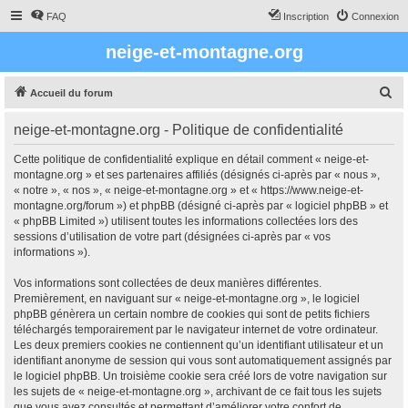
FAQ
Inscription
Connexion
neige-et-montagne.org
R
Accueil du forum
e
neige-et-montagne.org - Politique de confidentialité
c
h
Cette politique de confidentialité explique en détail comment « neige-et-
montagne.org » et ses partenaires affiliés (désignés ci-après par « nous »,
e
« notre », « nos », « neige-et-montagne.org » et « https://www.neige-et-
r
montagne.org/forum ») et phpBB (désigné ci-après par « logiciel phpBB » et
« phpBB Limited ») utilisent toutes les informations collectées lors des
c
sessions d’utilisation de votre part (désignées ci-après par « vos
h
informations »).
e
Vos informations sont collectées de deux manières différentes.
r
Premièrement, en naviguant sur « neige-et-montagne.org », le logiciel
phpBB génèrera un certain nombre de cookies qui sont de petits fichiers
téléchargés temporairement par le navigateur internet de votre ordinateur.
Les deux premiers cookies ne contiennent qu’un identifiant utilisateur et un
identifiant anonyme de session qui vous sont automatiquement assignés par
le logiciel phpBB. Un troisième cookie sera créé lors de votre navigation sur
les sujets de « neige-et-montagne.org », archivant de ce fait tous les sujets
que vous avez consultés et permettant d’améliorer votre confort de