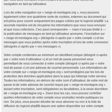
navigation en tant qu’utilisateur.
Lors de votre navigation sur « neige-et-montagne.org », nous pouvons
également créer une quatrième sorte de cookies, externes au document qui
est prévu pour couvrir uniquement les pages créées par le logiciel phpBB. La
seconde manière est de récupérer les informations que vous nous envoyez
et que nous collectons. Ceci peut correspondre — mais n’est pas limité à —
la publication de messages en tant qu’utilisateur anonyme, l’inscription sur
« neige-et-montagne.org » (désignée ci-après par « votre compte ») et les
messages que vous publiez après votre inscription et lors de votre connexion
(désignés ci-après par « vos messages »).
Votre compte contiendra au minimum un identifiant unique (désigné ci-après
par « votre nom d’utilisateur ») et un mot de passe personnel vous
permettant de vous connecter à votre compte (désigné ci-après par « votre
mot de passe ») et une adresse de courriel personnelle. Les informations de
votre compte sur « neige-et-montagne.org » sont protégées par les lois de
protection des données applicables dans le pays qui héberge notre serveur.
Toutes les informations, en-dehors de votre nom d’utilisateur, de votre mot de
passe et de votre adresse de courriel requis par « neige-et-montagne.org »
durant votre inscription, sont obligatoires ou facultatives, à la seule discrétion
de « neige-et-montagne.org ». Dans tous les cas, vous pouvez contrôler
quelles informations de votre compte vous souhaitez rendre publiques ou
non. De plus, vous pouvez décider de vous abonner ou non à la liste de
diffusion du logiciel phpBB depuis une option disponible sur votre compte.