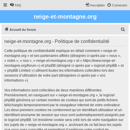
FAQ
Inscription
Connexion
neige-et-montagne.org
R
Accueil du forum
e
neige-et-montagne.org - Politique de confidentialité
c
h
Cette politique de confidentialité explique en détail comment « neige-et-
montagne.org » et ses partenaires affiliés (désignés ci-après par « nous »,
e
« notre », « nos », « neige-et-montagne.org » et « https://www.neige-et-
r
montagne.org/forum ») et phpBB (désigné ci-après par « logiciel phpBB » et
« phpBB Limited ») utilisent toutes les informations collectées lors des
c
sessions d’utilisation de votre part (désignées ci-après par « vos
h
informations »).
e
Vos informations sont collectées de deux manières différentes.
r
Premièrement, en naviguant sur « neige-et-montagne.org », le logiciel
phpBB génèrera un certain nombre de cookies qui sont de petits fichiers
téléchargés temporairement par le navigateur internet de votre ordinateur.
Les deux premiers cookies ne contiennent qu’un identifiant utilisateur et un
identifiant anonyme de session qui vous sont automatiquement assignés par
le logiciel phpBB. Un troisième cookie sera créé lors de votre navigation sur
les sujets de « neige-et-montagne.org », archivant de ce fait tous les sujets
que vous avez consultés et permettant d’améliorer votre confort de