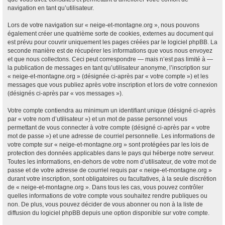
navigation en tant qu’utilisateur.
Lors de votre navigation sur « neige-et-montagne.org », nous pouvons
également créer une quatrième sorte de cookies, externes au document qui
est prévu pour couvrir uniquement les pages créées par le logiciel phpBB. La
seconde manière est de récupérer les informations que vous nous envoyez
et que nous collectons. Ceci peut correspondre — mais n’est pas limité à —
la publication de messages en tant qu’utilisateur anonyme, l’inscription sur
« neige-et-montagne.org » (désignée ci-après par « votre compte ») et les
messages que vous publiez après votre inscription et lors de votre connexion
(désignés ci-après par « vos messages »).
Votre compte contiendra au minimum un identifiant unique (désigné ci-après
par « votre nom d’utilisateur ») et un mot de passe personnel vous
permettant de vous connecter à votre compte (désigné ci-après par « votre
mot de passe ») et une adresse de courriel personnelle. Les informations de
votre compte sur « neige-et-montagne.org » sont protégées par les lois de
protection des données applicables dans le pays qui héberge notre serveur.
Toutes les informations, en-dehors de votre nom d’utilisateur, de votre mot de
passe et de votre adresse de courriel requis par « neige-et-montagne.org »
durant votre inscription, sont obligatoires ou facultatives, à la seule discrétion
de « neige-et-montagne.org ». Dans tous les cas, vous pouvez contrôler
quelles informations de votre compte vous souhaitez rendre publiques ou
non. De plus, vous pouvez décider de vous abonner ou non à la liste de
diffusion du logiciel phpBB depuis une option disponible sur votre compte.