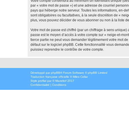
Votre compte contiendra au minimum un identifiant unique (dés
par « votre mot de passe ») et une adresse de courriel personn
pays qui héberge notre serveur. Toutes les informations, en-deh
sont obligatoires ou facultatives, à la seule discrétion de « 
plus, vous pouvez décider de vous abonner ou non à la liste de
Votre mot de passe est chiffré (par un chiffrage à sens unique) 
passe est le moyen d’accès à votre compte sur « neige-et-mont
tierce partie ne peut vous demander légitimement votre mot de 
défaut sur le logiciel phpBB. Cette fonctionnalité vous demande
puissiez reprendre le contrôle de votre compte.
Développé par
phpBB
® Forum Software © phpBB Limited
Traduction française officielle
©
Miles Cellar
Style
proflat
par ©
Mazeltof
2017
Confidentialité
|
Conditions