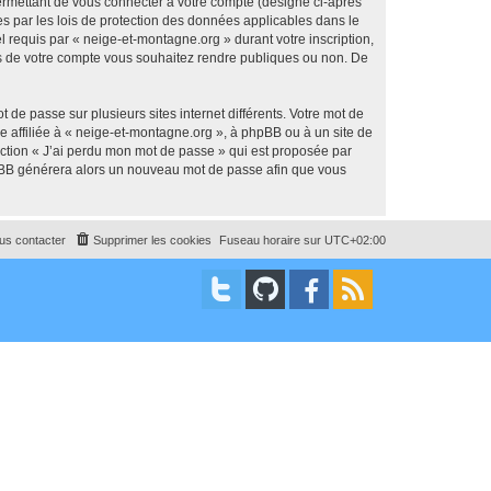
ermettant de vous connecter à votre compte (désigné ci-après
s par les lois de protection des données applicables dans le
l requis par « neige-et-montagne.org » durant votre inscription,
ons de votre compte vous souhaitez rendre publiques ou non. De
 de passe sur plusieurs sites internet différents. Votre mot de
 affiliée à « neige-et-montagne.org », à phpBB ou à un site de
nction « J’ai perdu mon mot de passe » qui est proposée par
 phpBB générera alors un nouveau mot de passe afin que vous
us contacter
Supprimer les cookies
Fuseau horaire sur
UTC+02:00