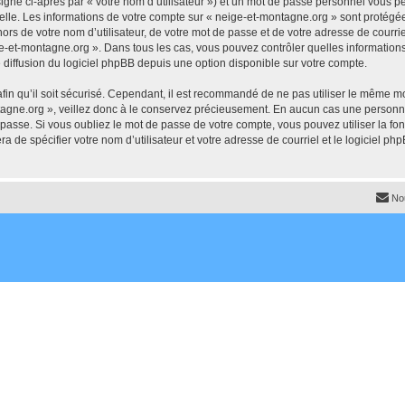
igné ci-après par « votre nom d’utilisateur ») et un mot de passe personnel vous p
elle. Les informations de votre compte sur « neige-et-montagne.org » sont protégée
ors de votre nom d’utilisateur, de votre mot de passe et de votre adresse de courrie
neige-et-montagne.org ». Dans tous les cas, vous pouvez contrôler quelles informati
 diffusion du logiciel phpBB depuis une option disponible sur votre compte.
afin qu’il soit sécurisé. Cependant, il est recommandé de ne pas utiliser le même mot
agne.org », veillez donc à le conservez précieusement. En aucun cas une personne
passe. Si vous oubliez le mot de passe de votre compte, vous pouvez utiliser la fo
ra de spécifier votre nom d’utilisateur et votre adresse de courriel et le logiciel
No