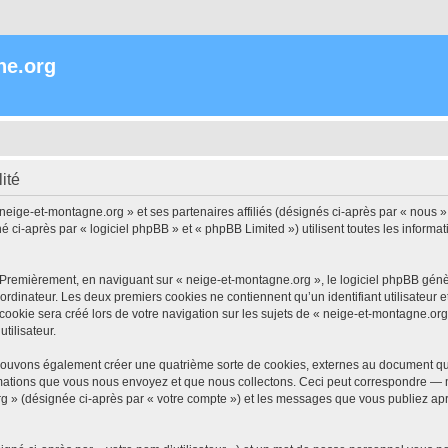
ne.org
ité
 neige-et-montagne.org » et ses partenaires affiliés (désignés ci-après par « nous »
i-après par « logiciel phpBB » et « phpBB Limited ») utilisent toutes les informatio
 Premièrement, en naviguant sur « neige-et-montagne.org », le logiciel phpBB génèr
ordinateur. Les deux premiers cookies ne contiennent qu’un identifiant utilisateur 
okie sera créé lors de votre navigation sur les sujets de « neige-et-montagne.org »
tilisateur.
pouvons également créer une quatrième sorte de cookies, externes au document qui
mations que vous nous envoyez et que nous collectons. Ceci peut correspondre — m
rg » (désignée ci-après par « votre compte ») et les messages que vous publiez aprè