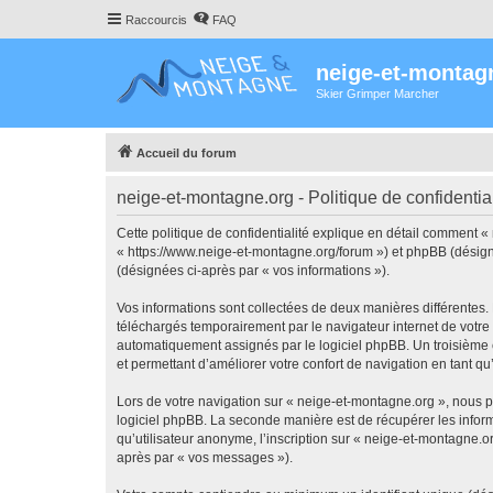
Raccourcis
FAQ
neige-et-montag
Skier Grimper Marcher
Accueil du forum
neige-et-montagne.org - Politique de confidential
Cette politique de confidentialité explique en détail comment «
« https://www.neige-et-montagne.org/forum ») et phpBB (désigné c
(désignées ci-après par « vos informations »).
Vos informations sont collectées de deux manières différentes.
téléchargés temporairement par le navigateur internet de votre 
automatiquement assignés par le logiciel phpBB. Un troisième co
et permettant d’améliorer votre confort de navigation en tant qu’u
Lors de votre navigation sur « neige-et-montagne.org », nous 
logiciel phpBB. La seconde manière est de récupérer les infor
qu’utilisateur anonyme, l’inscription sur « neige-et-montagne.o
après par « vos messages »).