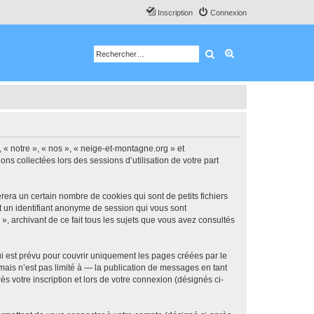
Inscription
Connexion
Rechercher
Recherche avancé
, « notre », « nos », « neige-et-montagne.org » et
ns collectées lors des sessions d’utilisation de votre part
era un certain nombre de cookies qui sont de petits fichiers
et un identifiant anonyme de session qui vous sont
, archivant de ce fait tous les sujets que vous avez consultés
 est prévu pour couvrir uniquement les pages créées par le
ais n’est pas limité à — la publication de messages en tant
s votre inscription et lors de votre connexion (désignés ci-