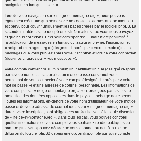
navigation en tant qu’utilisateur.
Lors de votre navigation sur « neige-et-montagne.org », nous pouvons
également créer une quatrième sorte de cookies, externes au document qui
est prévu pour couvrir uniquement les pages créées par le logiciel phpBB. La
seconde manière est de récupérer les informations que vous nous envoyez
et que nous collectons. Ceci peut correspondre — mais n’est pas limité à —
la publication de messages en tant qu’utilisateur anonyme, l’inscription sur
« neige-et-montagne.org » (désignée ci-après par « votre compte ») et les
messages que vous publiez après votre inscription et lors de votre connexion
(désignés ci-après par « vos messages »).
Votre compte contiendra au minimum un identifiant unique (désigné ci-après
par « votre nom d’utilisateur ») et un mot de passe personnel vous
permettant de vous connecter à votre compte (désigné ci-après par « votre
mot de passe ») et une adresse de courriel personnelle. Les informations de
votre compte sur « neige-et-montagne.org » sont protégées par les lois de
protection des données applicables dans le pays qui héberge notre serveur.
Toutes les informations, en-dehors de votre nom d’utilisateur, de votre mot de
passe et de votre adresse de courriel requis par « neige-et-montagne.org »
durant votre inscription, sont obligatoires ou facultatives, à la seule discrétion
de « neige-et-montagne.org ». Dans tous les cas, vous pouvez contrôler
quelles informations de votre compte vous souhaitez rendre publiques ou
non. De plus, vous pouvez décider de vous abonner ou non à la liste de
diffusion du logiciel phpBB depuis une option disponible sur votre compte.