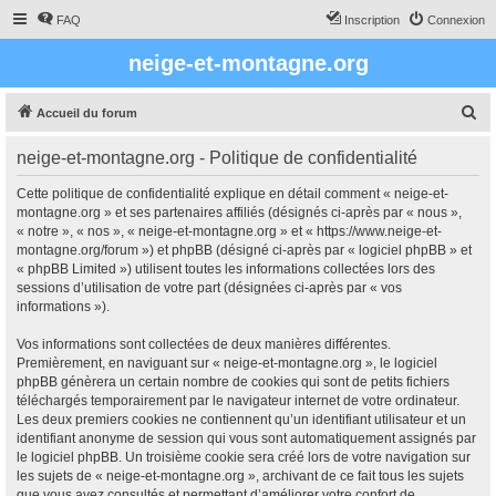
FAQ
Inscription
Connexion
neige-et-montagne.org
R
Accueil du forum
e
neige-et-montagne.org - Politique de confidentialité
c
h
Cette politique de confidentialité explique en détail comment « neige-et-
montagne.org » et ses partenaires affiliés (désignés ci-après par « nous »,
e
« notre », « nos », « neige-et-montagne.org » et « https://www.neige-et-
r
montagne.org/forum ») et phpBB (désigné ci-après par « logiciel phpBB » et
« phpBB Limited ») utilisent toutes les informations collectées lors des
c
sessions d’utilisation de votre part (désignées ci-après par « vos
h
informations »).
e
Vos informations sont collectées de deux manières différentes.
r
Premièrement, en naviguant sur « neige-et-montagne.org », le logiciel
phpBB génèrera un certain nombre de cookies qui sont de petits fichiers
téléchargés temporairement par le navigateur internet de votre ordinateur.
Les deux premiers cookies ne contiennent qu’un identifiant utilisateur et un
identifiant anonyme de session qui vous sont automatiquement assignés par
le logiciel phpBB. Un troisième cookie sera créé lors de votre navigation sur
les sujets de « neige-et-montagne.org », archivant de ce fait tous les sujets
que vous avez consultés et permettant d’améliorer votre confort de