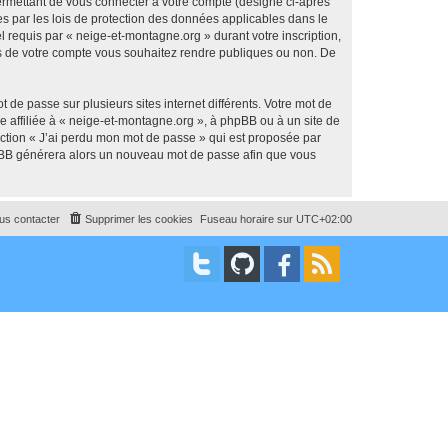
ermettant de vous connecter à votre compte (désigné ci-après
s par les lois de protection des données applicables dans le
l requis par « neige-et-montagne.org » durant votre inscription,
ons de votre compte vous souhaitez rendre publiques ou non. De
 de passe sur plusieurs sites internet différents. Votre mot de
 affiliée à « neige-et-montagne.org », à phpBB ou à un site de
nction « J’ai perdu mon mot de passe » qui est proposée par
 phpBB générera alors un nouveau mot de passe afin que vous
us contacter
Supprimer les cookies
Fuseau horaire sur
UTC+02:00