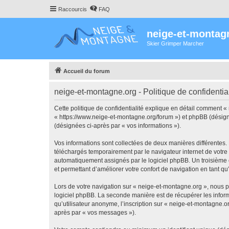
Raccourcis
FAQ
neige-et-montag
Skier Grimper Marcher
Accueil du forum
neige-et-montagne.org - Politique de confidential
Cette politique de confidentialité explique en détail comment «
« https://www.neige-et-montagne.org/forum ») et phpBB (désigné c
(désignées ci-après par « vos informations »).
Vos informations sont collectées de deux manières différentes.
téléchargés temporairement par le navigateur internet de votre 
automatiquement assignés par le logiciel phpBB. Un troisième co
et permettant d’améliorer votre confort de navigation en tant qu’u
Lors de votre navigation sur « neige-et-montagne.org », nous 
logiciel phpBB. La seconde manière est de récupérer les infor
qu’utilisateur anonyme, l’inscription sur « neige-et-montagne.o
après par « vos messages »).