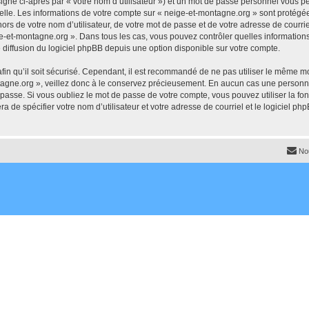
igné ci-après par « votre nom d’utilisateur ») et un mot de passe personnel vous p
elle. Les informations de votre compte sur « neige-et-montagne.org » sont protégée
ors de votre nom d’utilisateur, de votre mot de passe et de votre adresse de courrie
neige-et-montagne.org ». Dans tous les cas, vous pouvez contrôler quelles informati
 diffusion du logiciel phpBB depuis une option disponible sur votre compte.
afin qu’il soit sécurisé. Cependant, il est recommandé de ne pas utiliser le même mot
agne.org », veillez donc à le conservez précieusement. En aucun cas une personne
passe. Si vous oubliez le mot de passe de votre compte, vous pouvez utiliser la fo
ra de spécifier votre nom d’utilisateur et votre adresse de courriel et le logiciel
No