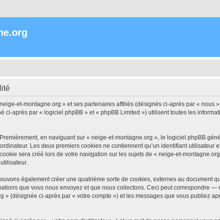
ne.org
ité
 neige-et-montagne.org » et ses partenaires affiliés (désignés ci-après par « nous »
i-après par « logiciel phpBB » et « phpBB Limited ») utilisent toutes les informatio
 Premièrement, en naviguant sur « neige-et-montagne.org », le logiciel phpBB génèr
ordinateur. Les deux premiers cookies ne contiennent qu’un identifiant utilisateur 
okie sera créé lors de votre navigation sur les sujets de « neige-et-montagne.org »
tilisateur.
pouvons également créer une quatrième sorte de cookies, externes au document qui
mations que vous nous envoyez et que nous collectons. Ceci peut correspondre — m
rg » (désignée ci-après par « votre compte ») et les messages que vous publiez aprè