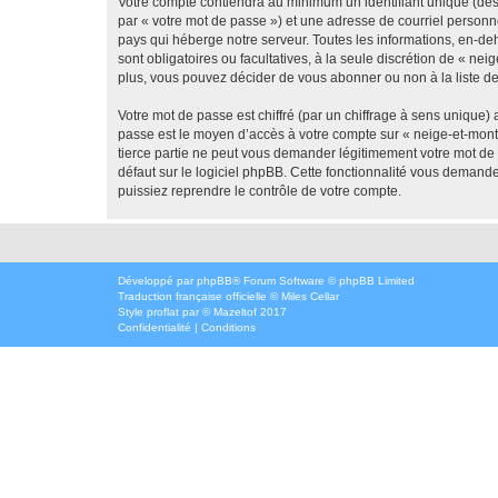
Votre compte contiendra au minimum un identifiant unique (dés
par « votre mot de passe ») et une adresse de courriel personn
pays qui héberge notre serveur. Toutes les informations, en-deh
sont obligatoires ou facultatives, à la seule discrétion de « 
plus, vous pouvez décider de vous abonner ou non à la liste de
Votre mot de passe est chiffré (par un chiffrage à sens unique) 
passe est le moyen d’accès à votre compte sur « neige-et-mont
tierce partie ne peut vous demander légitimement votre mot de 
défaut sur le logiciel phpBB. Cette fonctionnalité vous demande
puissiez reprendre le contrôle de votre compte.
Développé par
phpBB
® Forum Software © phpBB Limited
Traduction française officielle
©
Miles Cellar
Style
proflat
par ©
Mazeltof
2017
Confidentialité
|
Conditions