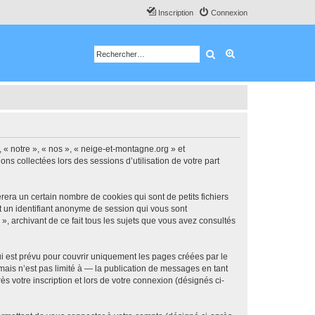
Inscription
Connexion
Rechercher
Recherche avancé
, « notre », « nos », « neige-et-montagne.org » et
ns collectées lors des sessions d’utilisation de votre part
era un certain nombre de cookies qui sont de petits fichiers
et un identifiant anonyme de session qui vous sont
, archivant de ce fait tous les sujets que vous avez consultés
 est prévu pour couvrir uniquement les pages créées par le
ais n’est pas limité à — la publication de messages en tant
s votre inscription et lors de votre connexion (désignés ci-