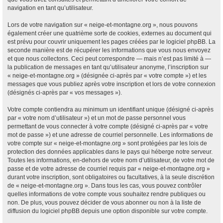
navigation en tant qu’utilisateur.
Lors de votre navigation sur « neige-et-montagne.org », nous pouvons
également créer une quatrième sorte de cookies, externes au document qui
est prévu pour couvrir uniquement les pages créées par le logiciel phpBB. La
seconde manière est de récupérer les informations que vous nous envoyez
et que nous collectons. Ceci peut correspondre — mais n’est pas limité à —
la publication de messages en tant qu’utilisateur anonyme, l’inscription sur
« neige-et-montagne.org » (désignée ci-après par « votre compte ») et les
messages que vous publiez après votre inscription et lors de votre connexion
(désignés ci-après par « vos messages »).
Votre compte contiendra au minimum un identifiant unique (désigné ci-après
par « votre nom d’utilisateur ») et un mot de passe personnel vous
permettant de vous connecter à votre compte (désigné ci-après par « votre
mot de passe ») et une adresse de courriel personnelle. Les informations de
votre compte sur « neige-et-montagne.org » sont protégées par les lois de
protection des données applicables dans le pays qui héberge notre serveur.
Toutes les informations, en-dehors de votre nom d’utilisateur, de votre mot de
passe et de votre adresse de courriel requis par « neige-et-montagne.org »
durant votre inscription, sont obligatoires ou facultatives, à la seule discrétion
de « neige-et-montagne.org ». Dans tous les cas, vous pouvez contrôler
quelles informations de votre compte vous souhaitez rendre publiques ou
non. De plus, vous pouvez décider de vous abonner ou non à la liste de
diffusion du logiciel phpBB depuis une option disponible sur votre compte.