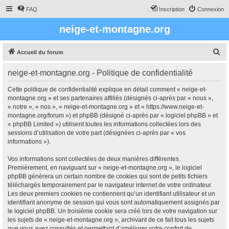
FAQ
Inscription
Connexion
neige-et-montagne.org
R
Accueil du forum
e
neige-et-montagne.org - Politique de confidentialité
c
h
Cette politique de confidentialité explique en détail comment « neige-et-
montagne.org » et ses partenaires affiliés (désignés ci-après par « nous »,
e
« notre », « nos », « neige-et-montagne.org » et « https://www.neige-et-
r
montagne.org/forum ») et phpBB (désigné ci-après par « logiciel phpBB » et
« phpBB Limited ») utilisent toutes les informations collectées lors des
c
sessions d’utilisation de votre part (désignées ci-après par « vos
h
informations »).
e
Vos informations sont collectées de deux manières différentes.
r
Premièrement, en naviguant sur « neige-et-montagne.org », le logiciel
phpBB génèrera un certain nombre de cookies qui sont de petits fichiers
téléchargés temporairement par le navigateur internet de votre ordinateur.
Les deux premiers cookies ne contiennent qu’un identifiant utilisateur et un
identifiant anonyme de session qui vous sont automatiquement assignés par
le logiciel phpBB. Un troisième cookie sera créé lors de votre navigation sur
les sujets de « neige-et-montagne.org », archivant de ce fait tous les sujets
que vous avez consultés et permettant d’améliorer votre confort de