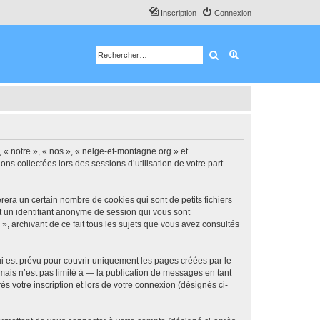
Inscription
Connexion
Rechercher
Recherche avancé
, « notre », « nos », « neige-et-montagne.org » et
ns collectées lors des sessions d’utilisation de votre part
era un certain nombre de cookies qui sont de petits fichiers
et un identifiant anonyme de session qui vous sont
, archivant de ce fait tous les sujets que vous avez consultés
 est prévu pour couvrir uniquement les pages créées par le
ais n’est pas limité à — la publication de messages en tant
s votre inscription et lors de votre connexion (désignés ci-