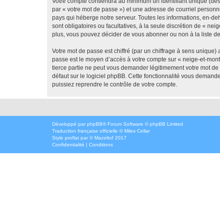
Votre compte contiendra au minimum un identifiant unique (dés
par « votre mot de passe ») et une adresse de courriel personn
pays qui héberge notre serveur. Toutes les informations, en-deh
sont obligatoires ou facultatives, à la seule discrétion de « 
plus, vous pouvez décider de vous abonner ou non à la liste de
Votre mot de passe est chiffré (par un chiffrage à sens unique) 
passe est le moyen d’accès à votre compte sur « neige-et-mont
tierce partie ne peut vous demander légitimement votre mot de 
défaut sur le logiciel phpBB. Cette fonctionnalité vous demande
puissiez reprendre le contrôle de votre compte.
Développé par
phpBB
® Forum Software © phpBB Limited
Traduction française officielle
©
Miles Cellar
Style
proflat
par ©
Mazeltof
2017
Confidentialité
|
Conditions