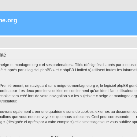
ne.org
ité
 neige-et-montagne.org » et ses partenaires affiliés (désignés ci-après par « nous »
i-après par « logiciel phpBB » et « phpBB Limited ») utilisent toutes les informatio
 Premièrement, en naviguant sur « neige-et-montagne.org », le logiciel phpBB génèr
ordinateur. Les deux premiers cookies ne contiennent qu’un identifiant utilisateur 
okie sera créé lors de votre navigation sur les sujets de « neige-et-montagne.org »
tilisateur.
pouvons également créer une quatrième sorte de cookies, externes au document qui
mations que vous nous envoyez et que nous collectons. Ceci peut correspondre — m
rg » (désignée ci-après par « votre compte ») et les messages que vous publiez aprè