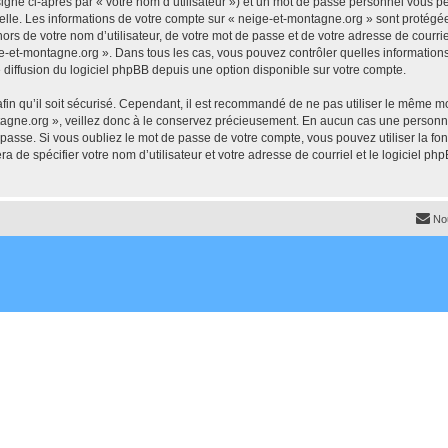
igné ci-après par « votre nom d’utilisateur ») et un mot de passe personnel vous p
elle. Les informations de votre compte sur « neige-et-montagne.org » sont protégée
ors de votre nom d’utilisateur, de votre mot de passe et de votre adresse de courrie
neige-et-montagne.org ». Dans tous les cas, vous pouvez contrôler quelles informati
 diffusion du logiciel phpBB depuis une option disponible sur votre compte.
afin qu’il soit sécurisé. Cependant, il est recommandé de ne pas utiliser le même mot
agne.org », veillez donc à le conservez précieusement. En aucun cas une personne
passe. Si vous oubliez le mot de passe de votre compte, vous pouvez utiliser la fo
ra de spécifier votre nom d’utilisateur et votre adresse de courriel et le logiciel
No