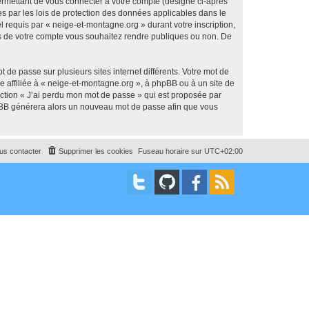
ermettant de vous connecter à votre compte (désigné ci-après
s par les lois de protection des données applicables dans le
l requis par « neige-et-montagne.org » durant votre inscription,
ons de votre compte vous souhaitez rendre publiques ou non. De
 de passe sur plusieurs sites internet différents. Votre mot de
 affiliée à « neige-et-montagne.org », à phpBB ou à un site de
nction « J’ai perdu mon mot de passe » qui est proposée par
 phpBB générera alors un nouveau mot de passe afin que vous
us contacter
Supprimer les cookies
Fuseau horaire sur
UTC+02:00