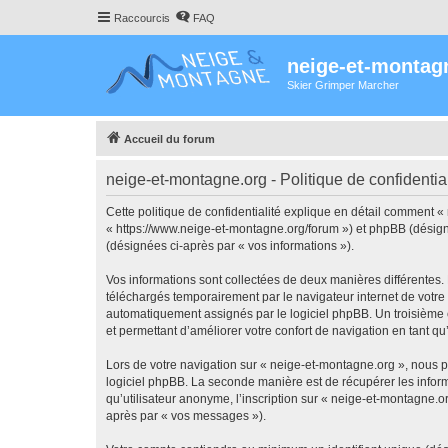
Raccourcis
FAQ
neige-et-montag
Skier Grimper Marcher
Accueil du forum
neige-et-montagne.org - Politique de confidential
Cette politique de confidentialité explique en détail comment «
« https://www.neige-et-montagne.org/forum ») et phpBB (désigné c
(désignées ci-après par « vos informations »).
Vos informations sont collectées de deux manières différentes.
téléchargés temporairement par le navigateur internet de votre 
automatiquement assignés par le logiciel phpBB. Un troisième co
et permettant d’améliorer votre confort de navigation en tant qu’u
Lors de votre navigation sur « neige-et-montagne.org », nous 
logiciel phpBB. La seconde manière est de récupérer les infor
qu’utilisateur anonyme, l’inscription sur « neige-et-montagne.o
après par « vos messages »).