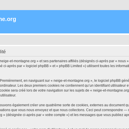
ne.org
ité
 neige-et-montagne.org » et ses partenaires affiliés (désignés ci-après par « nous »
i-après par « logiciel phpBB » et « phpBB Limited ») utilisent toutes les informatio
 Premièrement, en naviguant sur « neige-et-montagne.org », le logiciel phpBB génèr
ordinateur. Les deux premiers cookies ne contiennent qu’un identifiant utilisateur 
okie sera créé lors de votre navigation sur les sujets de « neige-et-montagne.org »
tilisateur.
pouvons également créer une quatrième sorte de cookies, externes au document qui
mations que vous nous envoyez et que nous collectons. Ceci peut correspondre — m
rg » (désignée ci-après par « votre compte ») et les messages que vous publiez aprè