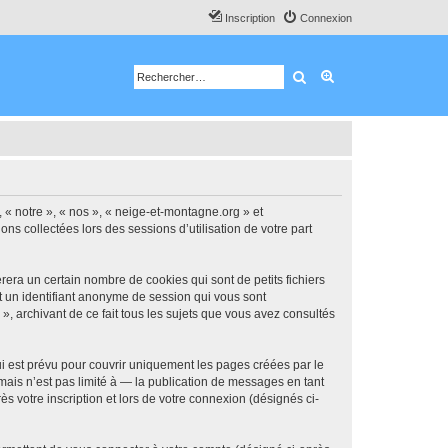
Inscription
Connexion
Rechercher
Recherche avancé
, « notre », « nos », « neige-et-montagne.org » et
ns collectées lors des sessions d’utilisation de votre part
era un certain nombre de cookies qui sont de petits fichiers
et un identifiant anonyme de session qui vous sont
, archivant de ce fait tous les sujets que vous avez consultés
 est prévu pour couvrir uniquement les pages créées par le
ais n’est pas limité à — la publication de messages en tant
s votre inscription et lors de votre connexion (désignés ci-