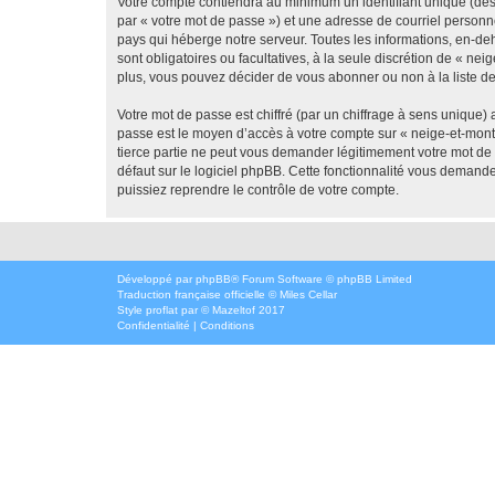
Votre compte contiendra au minimum un identifiant unique (dés
par « votre mot de passe ») et une adresse de courriel personn
pays qui héberge notre serveur. Toutes les informations, en-deh
sont obligatoires ou facultatives, à la seule discrétion de « 
plus, vous pouvez décider de vous abonner ou non à la liste de
Votre mot de passe est chiffré (par un chiffrage à sens unique) 
passe est le moyen d’accès à votre compte sur « neige-et-mont
tierce partie ne peut vous demander légitimement votre mot de 
défaut sur le logiciel phpBB. Cette fonctionnalité vous demande
puissiez reprendre le contrôle de votre compte.
Développé par
phpBB
® Forum Software © phpBB Limited
Traduction française officielle
©
Miles Cellar
Style
proflat
par ©
Mazeltof
2017
Confidentialité
|
Conditions