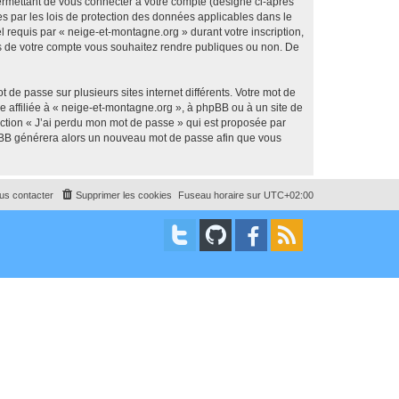
ermettant de vous connecter à votre compte (désigné ci-après
s par les lois de protection des données applicables dans le
l requis par « neige-et-montagne.org » durant votre inscription,
ons de votre compte vous souhaitez rendre publiques ou non. De
 de passe sur plusieurs sites internet différents. Votre mot de
 affiliée à « neige-et-montagne.org », à phpBB ou à un site de
nction « J’ai perdu mon mot de passe » qui est proposée par
 phpBB générera alors un nouveau mot de passe afin que vous
us contacter
Supprimer les cookies
Fuseau horaire sur
UTC+02:00