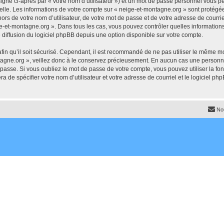
igné ci-après par « votre nom d’utilisateur ») et un mot de passe personnel vous p
elle. Les informations de votre compte sur « neige-et-montagne.org » sont protégée
ors de votre nom d’utilisateur, de votre mot de passe et de votre adresse de courrie
neige-et-montagne.org ». Dans tous les cas, vous pouvez contrôler quelles informati
 diffusion du logiciel phpBB depuis une option disponible sur votre compte.
afin qu’il soit sécurisé. Cependant, il est recommandé de ne pas utiliser le même mot
agne.org », veillez donc à le conservez précieusement. En aucun cas une personne
passe. Si vous oubliez le mot de passe de votre compte, vous pouvez utiliser la fo
ra de spécifier votre nom d’utilisateur et votre adresse de courriel et le logiciel
No