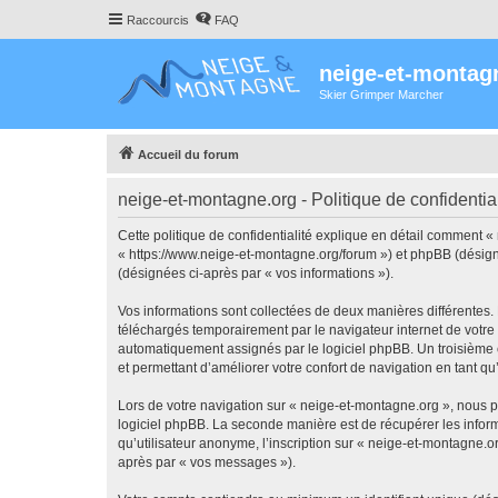
Raccourcis
FAQ
neige-et-montag
Skier Grimper Marcher
Accueil du forum
neige-et-montagne.org - Politique de confidential
Cette politique de confidentialité explique en détail comment «
« https://www.neige-et-montagne.org/forum ») et phpBB (désigné c
(désignées ci-après par « vos informations »).
Vos informations sont collectées de deux manières différentes.
téléchargés temporairement par le navigateur internet de votre 
automatiquement assignés par le logiciel phpBB. Un troisième co
et permettant d’améliorer votre confort de navigation en tant qu’u
Lors de votre navigation sur « neige-et-montagne.org », nous 
logiciel phpBB. La seconde manière est de récupérer les infor
qu’utilisateur anonyme, l’inscription sur « neige-et-montagne.o
après par « vos messages »).