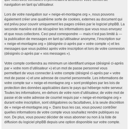
navigation en tant qu’utilisateur.
Lors de votre navigation sur « neige-et-montagne.org », nous pouvons
également créer une quatrième sorte de cookies, externes au document qui
est prévu pour couvrir uniquement les pages créées par le logiciel phpBB. La
seconde manière est de récupérer les informations que vous nous envoyez
et que nous collectons. Ceci peut correspondre — mais n’est pas limité à —
la publication de messages en tant qu’utilisateur anonyme, l’inscription sur
« neige-et-montagne.org » (désignée ci-après par « votre compte ») et les
messages que vous publiez après votre inscription et lors de votre connexion
(désignés ci-après par « vos messages »).
Votre compte contiendra au minimum un identifiant unique (désigné ci-après
par « votre nom d’utilisateur ») et un mot de passe personnel vous
permettant de vous connecter à votre compte (désigné ci-après par « votre
mot de passe ») et une adresse de courriel personnelle. Les informations de
votre compte sur « neige-et-montagne.org » sont protégées par les lois de
protection des données applicables dans le pays qui héberge notre serveur.
Toutes les informations, en-dehors de votre nom d’utilisateur, de votre mot de
passe et de votre adresse de courriel requis par « neige-et-montagne.org »
durant votre inscription, sont obligatoires ou facultatives, à la seule discrétion
de « neige-et-montagne.org ». Dans tous les cas, vous pouvez contrôler
quelles informations de votre compte vous souhaitez rendre publiques ou
non. De plus, vous pouvez décider de vous abonner ou non à la liste de
diffusion du logiciel phpBB depuis une option disponible sur votre compte.