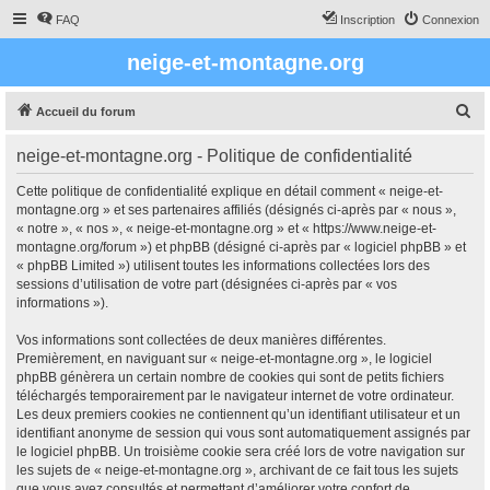
FAQ
Inscription
Connexion
neige-et-montagne.org
R
Accueil du forum
e
neige-et-montagne.org - Politique de confidentialité
c
h
Cette politique de confidentialité explique en détail comment « neige-et-
montagne.org » et ses partenaires affiliés (désignés ci-après par « nous »,
e
« notre », « nos », « neige-et-montagne.org » et « https://www.neige-et-
r
montagne.org/forum ») et phpBB (désigné ci-après par « logiciel phpBB » et
« phpBB Limited ») utilisent toutes les informations collectées lors des
c
sessions d’utilisation de votre part (désignées ci-après par « vos
h
informations »).
e
Vos informations sont collectées de deux manières différentes.
r
Premièrement, en naviguant sur « neige-et-montagne.org », le logiciel
phpBB génèrera un certain nombre de cookies qui sont de petits fichiers
téléchargés temporairement par le navigateur internet de votre ordinateur.
Les deux premiers cookies ne contiennent qu’un identifiant utilisateur et un
identifiant anonyme de session qui vous sont automatiquement assignés par
le logiciel phpBB. Un troisième cookie sera créé lors de votre navigation sur
les sujets de « neige-et-montagne.org », archivant de ce fait tous les sujets
que vous avez consultés et permettant d’améliorer votre confort de