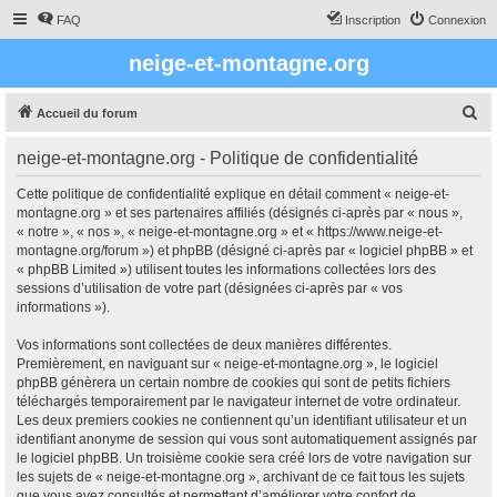
FAQ
Inscription
Connexion
neige-et-montagne.org
R
Accueil du forum
e
neige-et-montagne.org - Politique de confidentialité
c
h
Cette politique de confidentialité explique en détail comment « neige-et-
montagne.org » et ses partenaires affiliés (désignés ci-après par « nous »,
e
« notre », « nos », « neige-et-montagne.org » et « https://www.neige-et-
r
montagne.org/forum ») et phpBB (désigné ci-après par « logiciel phpBB » et
« phpBB Limited ») utilisent toutes les informations collectées lors des
c
sessions d’utilisation de votre part (désignées ci-après par « vos
h
informations »).
e
Vos informations sont collectées de deux manières différentes.
r
Premièrement, en naviguant sur « neige-et-montagne.org », le logiciel
phpBB génèrera un certain nombre de cookies qui sont de petits fichiers
téléchargés temporairement par le navigateur internet de votre ordinateur.
Les deux premiers cookies ne contiennent qu’un identifiant utilisateur et un
identifiant anonyme de session qui vous sont automatiquement assignés par
le logiciel phpBB. Un troisième cookie sera créé lors de votre navigation sur
les sujets de « neige-et-montagne.org », archivant de ce fait tous les sujets
que vous avez consultés et permettant d’améliorer votre confort de