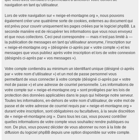
navigation en tant qu’utilisateur.
Lors de votre navigation sur « neige-et-montagne.org », nous pouvons
également créer une quatrième sorte de cookies, externes au document qui
est prévu pour couvrir uniquement les pages créées par le logiciel phpBB. La
seconde manière est de récupérer les informations que vous nous envoyez
et que nous collectons. Ceci peut correspondre — mais n’est pas limité à —
la publication de messages en tant qu’utilisateur anonyme, l’inscription sur
« neige-et-montagne.org » (désignée ci-après par « votre compte ») et les
messages que vous publiez après votre inscription et lors de votre connexion
(désignés ci-après par « vos messages »).
Votre compte contiendra au minimum un identifiant unique (désigné ci-après
par « votre nom d’utilisateur ») et un mot de passe personnel vous
permettant de vous connecter à votre compte (désigné ci-après par « votre
mot de passe ») et une adresse de courriel personnelle. Les informations de
votre compte sur « neige-et-montagne.org » sont protégées par les lois de
protection des données applicables dans le pays qui héberge notre serveur.
Toutes les informations, en-dehors de votre nom d’utilisateur, de votre mot de
passe et de votre adresse de courriel requis par « neige-et-montagne.org »
durant votre inscription, sont obligatoires ou facultatives, à la seule discrétion
de « neige-et-montagne.org ». Dans tous les cas, vous pouvez contrôler
quelles informations de votre compte vous souhaitez rendre publiques ou
non. De plus, vous pouvez décider de vous abonner ou non à la liste de
diffusion du logiciel phpBB depuis une option disponible sur votre compte.