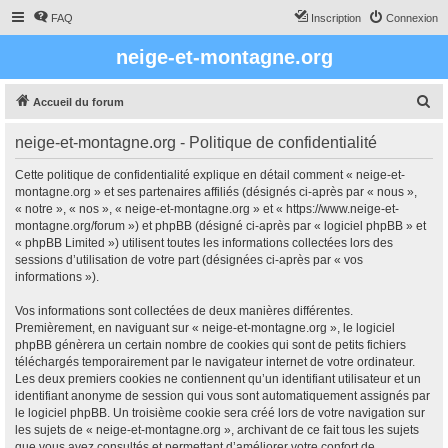
FAQ
Inscription
Connexion
neige-et-montagne.org
R
Accueil du forum
e
neige-et-montagne.org - Politique de confidentialité
c
h
Cette politique de confidentialité explique en détail comment « neige-et-
montagne.org » et ses partenaires affiliés (désignés ci-après par « nous »,
e
« notre », « nos », « neige-et-montagne.org » et « https://www.neige-et-
r
montagne.org/forum ») et phpBB (désigné ci-après par « logiciel phpBB » et
« phpBB Limited ») utilisent toutes les informations collectées lors des
c
sessions d’utilisation de votre part (désignées ci-après par « vos
h
informations »).
e
Vos informations sont collectées de deux manières différentes.
r
Premièrement, en naviguant sur « neige-et-montagne.org », le logiciel
phpBB génèrera un certain nombre de cookies qui sont de petits fichiers
téléchargés temporairement par le navigateur internet de votre ordinateur.
Les deux premiers cookies ne contiennent qu’un identifiant utilisateur et un
identifiant anonyme de session qui vous sont automatiquement assignés par
le logiciel phpBB. Un troisième cookie sera créé lors de votre navigation sur
les sujets de « neige-et-montagne.org », archivant de ce fait tous les sujets
que vous avez consultés et permettant d’améliorer votre confort de