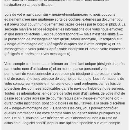
navigation en tant qu’utilisateur.
Lors de votre navigation sur « neige-et-montagne.org », nous pouvons
également créer une quatrième sorte de cookies, externes au document qui
est prévu pour couvrir uniquement les pages créées par le logiciel phpBB. La
seconde manière est de récupérer les informations que vous nous envoyez
et que nous collectons. Ceci peut correspondre — mais n’est pas limité à —
la publication de messages en tant qu’utilisateur anonyme, l’inscription sur
« neige-et-montagne.org » (désignée ci-après par « votre compte ») et les
messages que vous publiez après votre inscription et lors de votre connexion
(désignés ci-après par « vos messages »).
Votre compte contiendra au minimum un identifiant unique (désigné ci-après
par « votre nom d’utilisateur ») et un mot de passe personnel vous
permettant de vous connecter à votre compte (désigné ci-après par « votre
mot de passe ») et une adresse de courriel personnelle. Les informations de
votre compte sur « neige-et-montagne.org » sont protégées par les lois de
protection des données applicables dans le pays qui héberge notre serveur.
Toutes les informations, en-dehors de votre nom d’utilisateur, de votre mot de
passe et de votre adresse de courriel requis par « neige-et-montagne.org »
durant votre inscription, sont obligatoires ou facultatives, à la seule discrétion
de « neige-et-montagne.org ». Dans tous les cas, vous pouvez contrôler
quelles informations de votre compte vous souhaitez rendre publiques ou
non. De plus, vous pouvez décider de vous abonner ou non à la liste de
diffusion du logiciel phpBB depuis une option disponible sur votre compte.