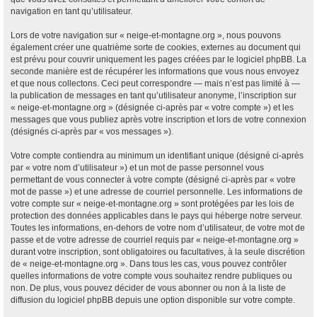
navigation en tant qu’utilisateur.
Lors de votre navigation sur « neige-et-montagne.org », nous pouvons
également créer une quatrième sorte de cookies, externes au document qui
est prévu pour couvrir uniquement les pages créées par le logiciel phpBB. La
seconde manière est de récupérer les informations que vous nous envoyez
et que nous collectons. Ceci peut correspondre — mais n’est pas limité à —
la publication de messages en tant qu’utilisateur anonyme, l’inscription sur
« neige-et-montagne.org » (désignée ci-après par « votre compte ») et les
messages que vous publiez après votre inscription et lors de votre connexion
(désignés ci-après par « vos messages »).
Votre compte contiendra au minimum un identifiant unique (désigné ci-après
par « votre nom d’utilisateur ») et un mot de passe personnel vous
permettant de vous connecter à votre compte (désigné ci-après par « votre
mot de passe ») et une adresse de courriel personnelle. Les informations de
votre compte sur « neige-et-montagne.org » sont protégées par les lois de
protection des données applicables dans le pays qui héberge notre serveur.
Toutes les informations, en-dehors de votre nom d’utilisateur, de votre mot de
passe et de votre adresse de courriel requis par « neige-et-montagne.org »
durant votre inscription, sont obligatoires ou facultatives, à la seule discrétion
de « neige-et-montagne.org ». Dans tous les cas, vous pouvez contrôler
quelles informations de votre compte vous souhaitez rendre publiques ou
non. De plus, vous pouvez décider de vous abonner ou non à la liste de
diffusion du logiciel phpBB depuis une option disponible sur votre compte.