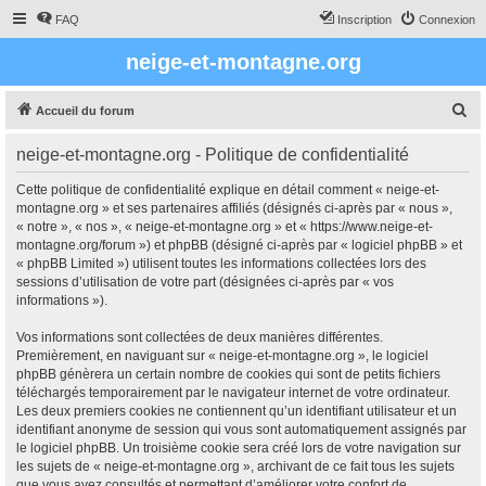
FAQ
Inscription
Connexion
neige-et-montagne.org
R
Accueil du forum
e
neige-et-montagne.org - Politique de confidentialité
c
h
Cette politique de confidentialité explique en détail comment « neige-et-
montagne.org » et ses partenaires affiliés (désignés ci-après par « nous »,
e
« notre », « nos », « neige-et-montagne.org » et « https://www.neige-et-
r
montagne.org/forum ») et phpBB (désigné ci-après par « logiciel phpBB » et
« phpBB Limited ») utilisent toutes les informations collectées lors des
c
sessions d’utilisation de votre part (désignées ci-après par « vos
h
informations »).
e
Vos informations sont collectées de deux manières différentes.
r
Premièrement, en naviguant sur « neige-et-montagne.org », le logiciel
phpBB génèrera un certain nombre de cookies qui sont de petits fichiers
téléchargés temporairement par le navigateur internet de votre ordinateur.
Les deux premiers cookies ne contiennent qu’un identifiant utilisateur et un
identifiant anonyme de session qui vous sont automatiquement assignés par
le logiciel phpBB. Un troisième cookie sera créé lors de votre navigation sur
les sujets de « neige-et-montagne.org », archivant de ce fait tous les sujets
que vous avez consultés et permettant d’améliorer votre confort de