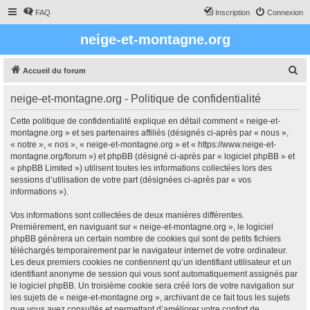
FAQ
Inscription
Connexion
neige-et-montagne.org
R
Accueil du forum
e
neige-et-montagne.org - Politique de confidentialité
c
h
Cette politique de confidentialité explique en détail comment « neige-et-
montagne.org » et ses partenaires affiliés (désignés ci-après par « nous »,
e
« notre », « nos », « neige-et-montagne.org » et « https://www.neige-et-
r
montagne.org/forum ») et phpBB (désigné ci-après par « logiciel phpBB » et
« phpBB Limited ») utilisent toutes les informations collectées lors des
c
sessions d’utilisation de votre part (désignées ci-après par « vos
h
informations »).
e
Vos informations sont collectées de deux manières différentes.
r
Premièrement, en naviguant sur « neige-et-montagne.org », le logiciel
phpBB génèrera un certain nombre de cookies qui sont de petits fichiers
téléchargés temporairement par le navigateur internet de votre ordinateur.
Les deux premiers cookies ne contiennent qu’un identifiant utilisateur et un
identifiant anonyme de session qui vous sont automatiquement assignés par
le logiciel phpBB. Un troisième cookie sera créé lors de votre navigation sur
les sujets de « neige-et-montagne.org », archivant de ce fait tous les sujets
que vous avez consultés et permettant d’améliorer votre confort de