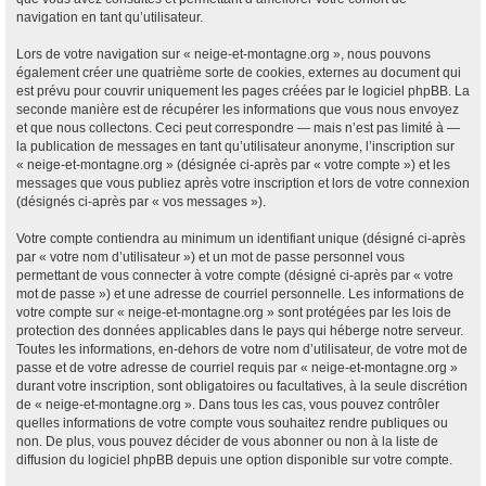
navigation en tant qu’utilisateur.
Lors de votre navigation sur « neige-et-montagne.org », nous pouvons
également créer une quatrième sorte de cookies, externes au document qui
est prévu pour couvrir uniquement les pages créées par le logiciel phpBB. La
seconde manière est de récupérer les informations que vous nous envoyez
et que nous collectons. Ceci peut correspondre — mais n’est pas limité à —
la publication de messages en tant qu’utilisateur anonyme, l’inscription sur
« neige-et-montagne.org » (désignée ci-après par « votre compte ») et les
messages que vous publiez après votre inscription et lors de votre connexion
(désignés ci-après par « vos messages »).
Votre compte contiendra au minimum un identifiant unique (désigné ci-après
par « votre nom d’utilisateur ») et un mot de passe personnel vous
permettant de vous connecter à votre compte (désigné ci-après par « votre
mot de passe ») et une adresse de courriel personnelle. Les informations de
votre compte sur « neige-et-montagne.org » sont protégées par les lois de
protection des données applicables dans le pays qui héberge notre serveur.
Toutes les informations, en-dehors de votre nom d’utilisateur, de votre mot de
passe et de votre adresse de courriel requis par « neige-et-montagne.org »
durant votre inscription, sont obligatoires ou facultatives, à la seule discrétion
de « neige-et-montagne.org ». Dans tous les cas, vous pouvez contrôler
quelles informations de votre compte vous souhaitez rendre publiques ou
non. De plus, vous pouvez décider de vous abonner ou non à la liste de
diffusion du logiciel phpBB depuis une option disponible sur votre compte.