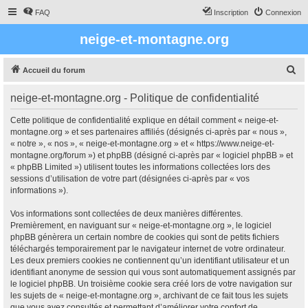
FAQ
Inscription
Connexion
neige-et-montagne.org
R
Accueil du forum
e
neige-et-montagne.org - Politique de confidentialité
c
h
Cette politique de confidentialité explique en détail comment « neige-et-
montagne.org » et ses partenaires affiliés (désignés ci-après par « nous »,
e
« notre », « nos », « neige-et-montagne.org » et « https://www.neige-et-
r
montagne.org/forum ») et phpBB (désigné ci-après par « logiciel phpBB » et
« phpBB Limited ») utilisent toutes les informations collectées lors des
c
sessions d’utilisation de votre part (désignées ci-après par « vos
h
informations »).
e
Vos informations sont collectées de deux manières différentes.
r
Premièrement, en naviguant sur « neige-et-montagne.org », le logiciel
phpBB génèrera un certain nombre de cookies qui sont de petits fichiers
téléchargés temporairement par le navigateur internet de votre ordinateur.
Les deux premiers cookies ne contiennent qu’un identifiant utilisateur et un
identifiant anonyme de session qui vous sont automatiquement assignés par
le logiciel phpBB. Un troisième cookie sera créé lors de votre navigation sur
les sujets de « neige-et-montagne.org », archivant de ce fait tous les sujets
que vous avez consultés et permettant d’améliorer votre confort de