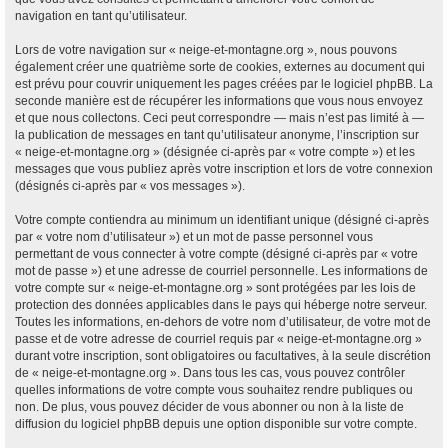
navigation en tant qu’utilisateur.
Lors de votre navigation sur « neige-et-montagne.org », nous pouvons
également créer une quatrième sorte de cookies, externes au document qui
est prévu pour couvrir uniquement les pages créées par le logiciel phpBB. La
seconde manière est de récupérer les informations que vous nous envoyez
et que nous collectons. Ceci peut correspondre — mais n’est pas limité à —
la publication de messages en tant qu’utilisateur anonyme, l’inscription sur
« neige-et-montagne.org » (désignée ci-après par « votre compte ») et les
messages que vous publiez après votre inscription et lors de votre connexion
(désignés ci-après par « vos messages »).
Votre compte contiendra au minimum un identifiant unique (désigné ci-après
par « votre nom d’utilisateur ») et un mot de passe personnel vous
permettant de vous connecter à votre compte (désigné ci-après par « votre
mot de passe ») et une adresse de courriel personnelle. Les informations de
votre compte sur « neige-et-montagne.org » sont protégées par les lois de
protection des données applicables dans le pays qui héberge notre serveur.
Toutes les informations, en-dehors de votre nom d’utilisateur, de votre mot de
passe et de votre adresse de courriel requis par « neige-et-montagne.org »
durant votre inscription, sont obligatoires ou facultatives, à la seule discrétion
de « neige-et-montagne.org ». Dans tous les cas, vous pouvez contrôler
quelles informations de votre compte vous souhaitez rendre publiques ou
non. De plus, vous pouvez décider de vous abonner ou non à la liste de
diffusion du logiciel phpBB depuis une option disponible sur votre compte.