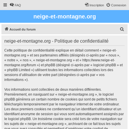
FAQ
Inscription
Connexion
neige-et-montagne.org
R
Accueil du forum
e
neige-et-montagne.org - Politique de confidentialité
c
h
Cette politique de confidentialité explique en détail comment « neige-et-
montagne.org » et ses partenaires affiliés (désignés ci-après par « nous »,
e
« notre », « nos », « neige-et-montagne.org » et « https://www.neige-et-
r
montagne.org/forum ») et phpBB (désigné ci-après par « logiciel phpBB » et
« phpBB Limited ») utilisent toutes les informations collectées lors des
c
sessions d’utilisation de votre part (désignées ci-après par « vos
h
informations »).
e
Vos informations sont collectées de deux manières différentes.
r
Premièrement, en naviguant sur « neige-et-montagne.org », le logiciel
phpBB génèrera un certain nombre de cookies qui sont de petits fichiers
téléchargés temporairement par le navigateur internet de votre ordinateur.
Les deux premiers cookies ne contiennent qu’un identifiant utilisateur et un
identifiant anonyme de session qui vous sont automatiquement assignés par
le logiciel phpBB. Un troisième cookie sera créé lors de votre navigation sur
les sujets de « neige-et-montagne.org », archivant de ce fait tous les sujets
que vous avez consultés et permettant d’améliorer votre confort de