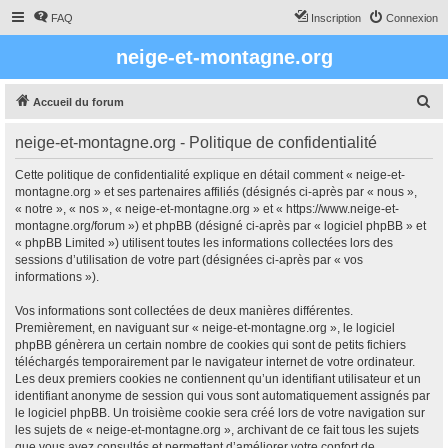
FAQ
Inscription
Connexion
neige-et-montagne.org
R
Accueil du forum
e
neige-et-montagne.org - Politique de confidentialité
c
h
Cette politique de confidentialité explique en détail comment « neige-et-
montagne.org » et ses partenaires affiliés (désignés ci-après par « nous »,
e
« notre », « nos », « neige-et-montagne.org » et « https://www.neige-et-
r
montagne.org/forum ») et phpBB (désigné ci-après par « logiciel phpBB » et
« phpBB Limited ») utilisent toutes les informations collectées lors des
c
sessions d’utilisation de votre part (désignées ci-après par « vos
h
informations »).
e
Vos informations sont collectées de deux manières différentes.
r
Premièrement, en naviguant sur « neige-et-montagne.org », le logiciel
phpBB génèrera un certain nombre de cookies qui sont de petits fichiers
téléchargés temporairement par le navigateur internet de votre ordinateur.
Les deux premiers cookies ne contiennent qu’un identifiant utilisateur et un
identifiant anonyme de session qui vous sont automatiquement assignés par
le logiciel phpBB. Un troisième cookie sera créé lors de votre navigation sur
les sujets de « neige-et-montagne.org », archivant de ce fait tous les sujets
que vous avez consultés et permettant d’améliorer votre confort de