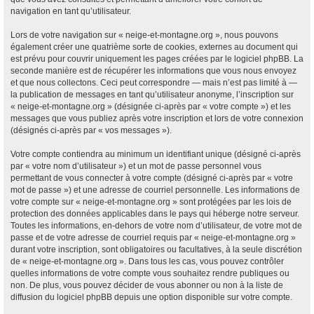
navigation en tant qu’utilisateur.
Lors de votre navigation sur « neige-et-montagne.org », nous pouvons
également créer une quatrième sorte de cookies, externes au document qui
est prévu pour couvrir uniquement les pages créées par le logiciel phpBB. La
seconde manière est de récupérer les informations que vous nous envoyez
et que nous collectons. Ceci peut correspondre — mais n’est pas limité à —
la publication de messages en tant qu’utilisateur anonyme, l’inscription sur
« neige-et-montagne.org » (désignée ci-après par « votre compte ») et les
messages que vous publiez après votre inscription et lors de votre connexion
(désignés ci-après par « vos messages »).
Votre compte contiendra au minimum un identifiant unique (désigné ci-après
par « votre nom d’utilisateur ») et un mot de passe personnel vous
permettant de vous connecter à votre compte (désigné ci-après par « votre
mot de passe ») et une adresse de courriel personnelle. Les informations de
votre compte sur « neige-et-montagne.org » sont protégées par les lois de
protection des données applicables dans le pays qui héberge notre serveur.
Toutes les informations, en-dehors de votre nom d’utilisateur, de votre mot de
passe et de votre adresse de courriel requis par « neige-et-montagne.org »
durant votre inscription, sont obligatoires ou facultatives, à la seule discrétion
de « neige-et-montagne.org ». Dans tous les cas, vous pouvez contrôler
quelles informations de votre compte vous souhaitez rendre publiques ou
non. De plus, vous pouvez décider de vous abonner ou non à la liste de
diffusion du logiciel phpBB depuis une option disponible sur votre compte.